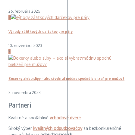
26. februára 2025
2
Výhody zážitkových darčekov pre páry
10. novembra 2023
3
Boxerky alebo slipy – ako si vybrať módnu spodnú bielizeň pre mužov?
3. novembra 2023
Partneri
Kvalitné a spoľahlivé
vchodové dvere
Široký výber
kvalitných odpudzovačov
za bezkonkurenčné
ceny nájdete na
odpudzovace.sk