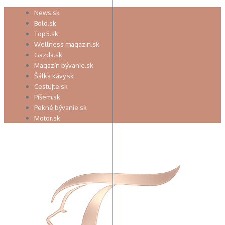
Preskočiť
News.sk
na
Bold.sk
obsah
Top5.sk
Wellness magazin.sk
Gazda.sk
Magazín bývanie.sk
Šálka kávy.sk
Cestujte.sk
Píšem.sk
Pekné bývanie.sk
Motor.sk