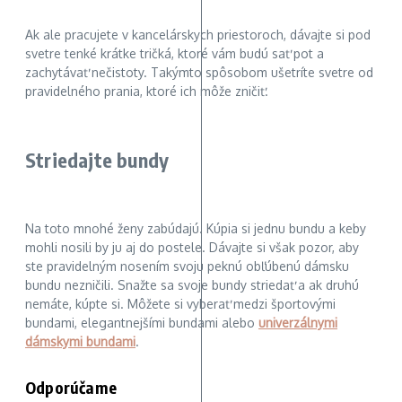
Ak ale pracujete v kancelárskych priestoroch, dávajte si pod
svetre tenké krátke tričká, ktoré vám budú sať pot a
zachytávať nečistoty. Takýmto spôsobom ušetríte svetre od
pravidelného prania, ktoré ich môže zničiť.
Striedajte bundy
Na toto mnohé ženy zabúdajú. Kúpia si jednu bundu a keby
mohli nosili by ju aj do postele. Dávajte si však pozor, aby
ste pravidelným nosením svoju peknú obľúbenú dámsku
bundu nezničili. Snažte sa svoje bundy striedať a ak druhú
nemáte, kúpte si. Môžete si vyberať medzi športovými
bundami, elegantnejšími bundami alebo
univerzálnymi
dámskymi bundami
.
Odporúčame