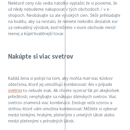
Niektoré ceny nás vedia natoľko vyplašiť, že si povieme, že
už nikdy nebudeme nakupovať v tých obchodoch / v e-
shopoch. Neobávajte sa ale vysokých cien. Skôr prihliadajte
na kvalitu, aby sa nestalo, že miniete niekoľko desiatok eur
za nekvalitný výrobok, keď môžete v inom obchode minúť
menej a kúpiť kvalitnejší tovar.
Nakúpte si viac svetrov
Každá žena si potrpí na tom, aby mohla mať viac kúskov
oblečenia, ktoré jej umožňujú kombinovať. Ani v prípade
svetrov
to nebude inak. Ak chcete vyzerať šik pri akejkoľvek
príležitosti, nevyhýbajte sa nákupu dámskych svetrov. Viac
svetrov znamená viac kombinácii. Existuje veľa vzorov a
strihov, ktoré vám umožnia kombinovať. Môžete si vyberať
medzi tenkými, hrubými, pletenými s umelých látok alebo
medzi pletenými s prírodných látok.