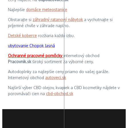
Najlepšie
domáce meteostanice
Obstarajte si
záhradný ratanový nábytok
a vychutnajte si
príjemné chvíle v záhrade naplno.
Detské koberce
rozžiaria každú izbu.
ubytovanie Chopok Jasná
Ochranné pracovné pomôcky
internetový obchod
Pracovnik.sk
široký sortiment za výborné ceny.
Autodoplnky za najlepšie ceny priamo do vašej garáže.
Internetový obchod
autoveci.sk
Najširší výber CBD olejov, kvapiek a CBD kozmetiky nájdete v
porovnávači cien na
cbd-obchod.sk