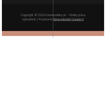
Copyright: © 2026 Fotomodelka.sk – Všetky práva
vyhradené. | Používame
Spravodajský časopis X