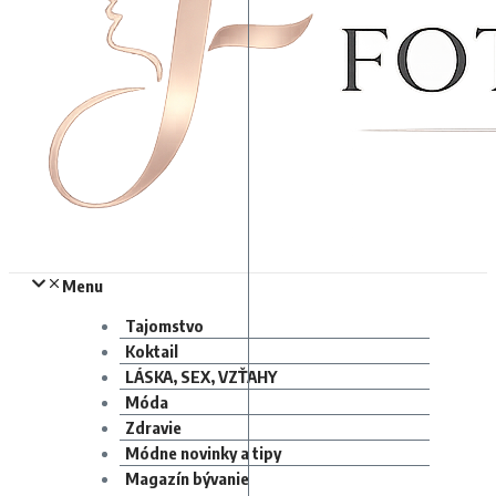
Menu
Tajomstvo
Koktail
LÁSKA, SEX, VZŤAHY
Móda
Zdravie
Módne novinky a tipy
Magazín bývanie