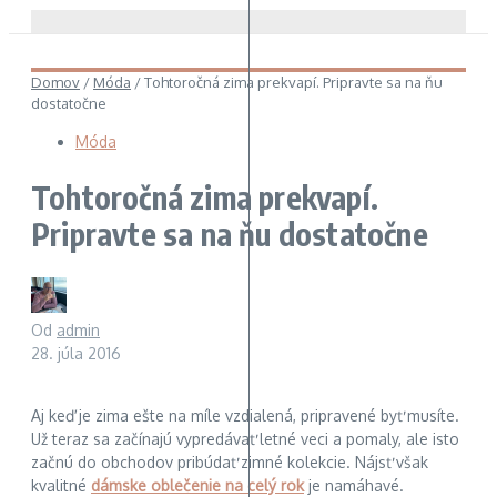
Domov
/
Móda
/
Tohtoročná zima prekvapí. Pripravte sa na ňu
dostatočne
Móda
Tohtoročná zima prekvapí.
Pripravte sa na ňu dostatočne
Od
admin
28. júla 2016
Aj keď je zima ešte na míle vzdialená, pripravené byť musíte.
Už teraz sa začínajú vypredávať letné veci a pomaly, ale isto
začnú do obchodov pribúdať zimné kolekcie. Nájsť však
kvalitné
dámske oblečenie na celý rok
je namáhavé.