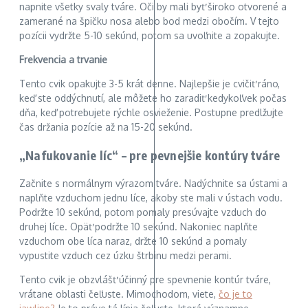
napnite všetky svaly tváre. Oči by mali byť široko otvorené a
zamerané na špičku nosa alebo bod medzi obočím. V tejto
pozícii vydržte 5-10 sekúnd, potom sa uvoľnite a zopakujte.
Frekvencia a trvanie
Tento cvik opakujte 3-5 krát denne. Najlepšie je cvičiť ráno,
keď ste oddýchnutí, ale môžete ho zaradiť kedykoľvek počas
dňa, keď potrebujete rýchle osvieženie. Postupne predlžujte
čas držania pozície až na 15-20 sekúnd.
„Nafukovanie líc“ – pre pevnejšie kontúry tváre
Začnite s normálnym výrazom tváre. Nadýchnite sa ústami a
naplňte vzduchom jednu líce, akoby ste mali v ústach vodu.
Podržte 10 sekúnd, potom pomaly presúvajte vzduch do
druhej líce. Opäť podržte 10 sekúnd. Nakoniec naplňte
vzduchom obe líca naraz, držte 10 sekúnd a pomaly
vypustite vzduch cez úzku štrbinu medzi perami.
Tento cvik je obzvlášť účinný pre spevnenie kontúr tváre,
vrátane oblasti čeľuste. Mimochodom, viete,
čo je to