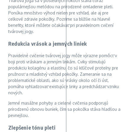
Tvárová joga sa v posledných rokoch stáva čoraz
populárnejšou metódou na prirodzené omladenie pleti.
Ponúka množstvo výhod nielen pre vzhľad, ale aj pre
celkové zdravie pokožky. Pozrime sa bližšie na hlavné
benefity, ktoré môžete očakávať pri pravidelnom cvičení
tvárovej jogy.
Redukcia vrások a jemných liniek
Pravidelné cvičenie tvárovej jogy môže výrazne pomôcť v
boji proti vráskam a jemným linkám. Cviky stimulujú
produkciu kolagénu a elastínu, čo sú kľúčové proteíny pre
pružnosť a mladistvý vzhľad pokožky. Zameranie sa na
problematické oblasti, ako sú vrásky okolo očí či úst,
pomáha vyhladzovať existujúce linky a predchádzať vzniku
nových.
Jemné masážne pohyby a cielené cvičenia podporujú
prirodzenú obnovu buniek, čím sa pokožka stáva hladšou a
pevnejšou.
Zlepšenie tónu pleti