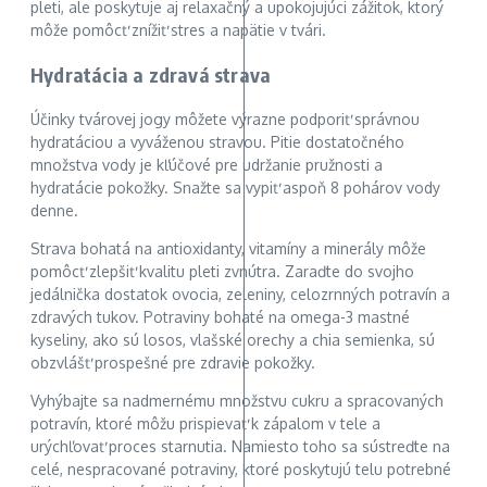
pleti, ale poskytuje aj relaxačný a upokojujúci zážitok, ktorý
môže pomôcť znížiť stres a napätie v tvári.
Hydratácia a zdravá strava
Účinky tvárovej jogy môžete výrazne podporiť správnou
hydratáciou a vyváženou stravou. Pitie dostatočného
množstva vody je kľúčové pre udržanie pružnosti a
hydratácie pokožky. Snažte sa vypiť aspoň 8 pohárov vody
denne.
Strava bohatá na antioxidanty, vitamíny a minerály môže
pomôcť zlepšiť kvalitu pleti zvnútra. Zaraďte do svojho
jedálnička dostatok ovocia, zeleniny, celozrnných potravín a
zdravých tukov. Potraviny bohaté na omega-3 mastné
kyseliny, ako sú losos, vlašské orechy a chia semienka, sú
obzvlášť prospešné pre zdravie pokožky.
Vyhýbajte sa nadmernému množstvu cukru a spracovaných
potravín, ktoré môžu prispievať k zápalom v tele a
urýchľovať proces starnutia. Namiesto toho sa sústreďte na
celé, nespracované potraviny, ktoré poskytujú telu potrebné