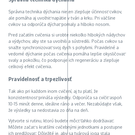
Správna technika dýchania nielen zlepšuje účinnosť cvikov,
ale pomáha aj uvoľniť napätie v tvári a krku. Pri väčšine
cvikov sa odporúča dýchať pomaly a hlboko nosom.
Pred začatím cvičenia si urobte niekoľko hlbokých nádychov
a výdychov, aby ste sa uvoľnili a sústredili. Počas cvikov sa
snažte synchronizovať svoj dych s pohybmi. Pravidelné a
vedomé dýchanie počas cvičenia pomáha lepšie okysličovať
svaly a pokožku, čo podporuje ich regeneráciu a zlepšuje
celkový efekt cvičenia.
Pravidelnosť a trpezlivosť
Tak ako pri každom inom cvičení, aj tu platí, že
konzistentnosť prináša výsledky. Odporúča sa cvičiť aspoň
10-15 minút denne, ideálne ráno a večer. Nezabúdajte však,
že výsledky sa nedostavia zo dňa na deň.
Vytvorte si rutinu, ktorú budete môcť ľahko dodržiavať.
Môžete začať s kratšími cvičebnými jednotkami a postupne
ich predlžovať. Dôležité je, aby sa tvárová joga stala