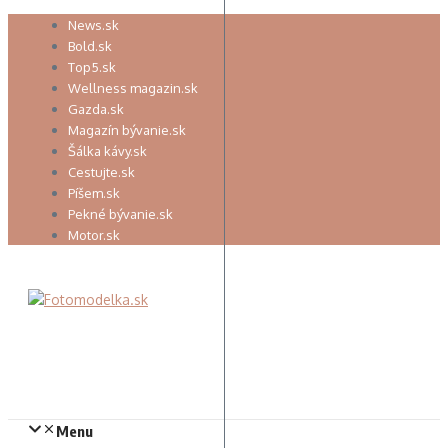
Preskočiť
News.sk
na
Bold.sk
obsah
Top5.sk
Wellness magazin.sk
Gazda.sk
Magazín bývanie.sk
Šálka kávy.sk
Cestujte.sk
Píšem.sk
Pekné bývanie.sk
Motor.sk
Menu