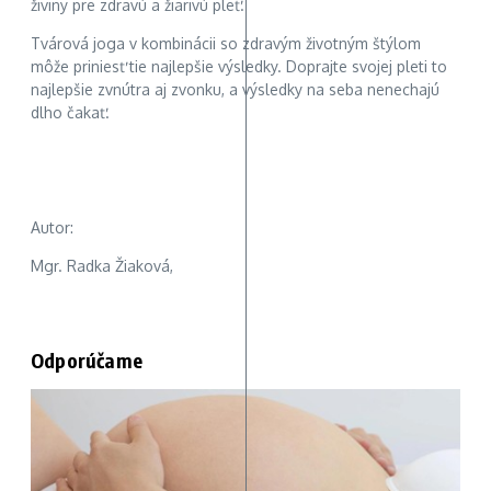
živiny pre zdravú a žiarivú pleť.
Tvárová joga v kombinácii so zdravým životným štýlom
môže priniesť tie najlepšie výsledky. Doprajte svojej pleti to
najlepšie zvnútra aj zvonku, a výsledky na seba nenechajú
dlho čakať.
Autor:
Mgr. Radka Žiaková,
Odporúčame