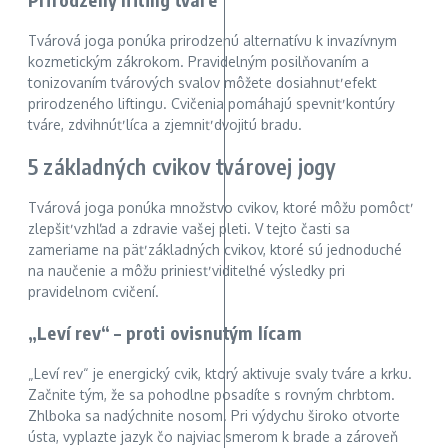
Tvárová joga ponúka prirodzenú alternatívu k invazívnym
kozmetickým zákrokom. Pravidelným posilňovaním a
tonizovaním tvárových svalov môžete dosiahnuť efekt
prirodzeného liftingu. Cvičenia pomáhajú spevniť kontúry
tváre, zdvihnúť líca a zjemniť dvojitú bradu.
5 základných cvikov tvárovej jogy
Tvárová joga ponúka množstvo cvikov, ktoré môžu pomôcť
zlepšiť vzhľad a zdravie vašej pleti. V tejto časti sa
zameriame na päť základných cvikov, ktoré sú jednoduché
na naučenie a môžu priniesť viditeľné výsledky pri
pravidelnom cvičení.
„Leví rev“ – proti ovisnutým lícam
„Leví rev“ je energický cvik, ktorý aktivuje svaly tváre a krku.
Začnite tým, že sa pohodlne posadíte s rovným chrbtom.
Zhlboka sa nadýchnite nosom. Pri výdychu široko otvorte
ústa, vyplazte jazyk čo najviac smerom k brade a zároveň