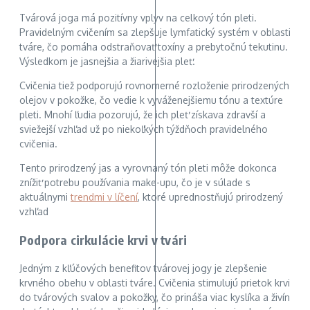
Tvárová joga má pozitívny vplyv na celkový tón pleti.
Pravidelným cvičením sa zlepšuje lymfatický systém v oblasti
tváre, čo pomáha odstraňovať toxíny a prebytočnú tekutinu.
Výsledkom je jasnejšia a žiarivejšia pleť.
Cvičenia tiež podporujú rovnomerné rozloženie prirodzených
olejov v pokožke, čo vedie k vyváženejšiemu tónu a textúre
pleti. Mnohí ľudia pozorujú, že ich pleť získava zdravší a
sviežejší vzhľad už po niekoľkých týždňoch pravidelného
cvičenia.
Tento prirodzený jas a vyrovnaný tón pleti môže dokonca
znížiť potrebu používania make-upu, čo je v súlade s
aktuálnymi
trendmi v líčení
, ktoré uprednostňujú prirodzený
vzhľad
Podpora cirkulácie krvi v tvári
Jedným z kľúčových benefitov tvárovej jogy je zlepšenie
krvného obehu v oblasti tváre. Cvičenia stimulujú prietok krvi
do tvárových svalov a pokožky, čo prináša viac kyslíka a živín