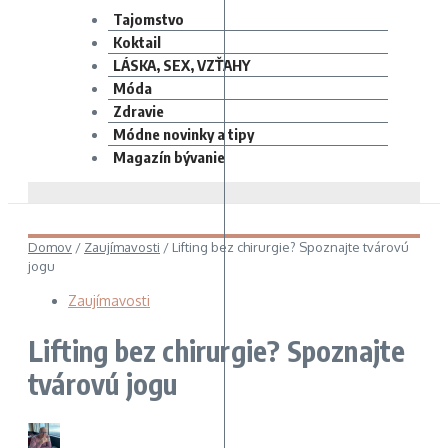
Tajomstvo
Koktail
LÁSKA, SEX, VZŤAHY
Móda
Zdravie
Módne novinky a tipy
Magazín bývanie
Domov
/
Zaujímavosti
/
Lifting bez chirurgie? Spoznajte tvárovú
jogu
Zaujímavosti
Lifting bez chirurgie? Spoznajte
tvárovú jogu