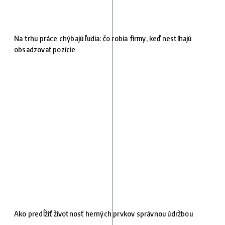
Na trhu práce chýbajú ľudia: čo robia firmy, keď nestíhajú
obsadzovať pozície
Ako predĺžiť životnosť herných prvkov správnou údržbou