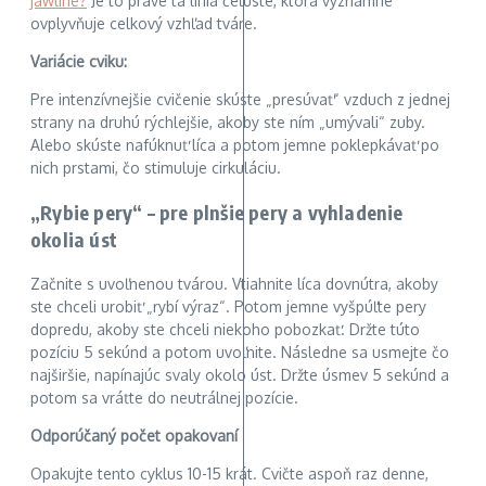
jawline?
Je to práve tá línia čeľuste, ktorá významne
ovplyvňuje celkový vzhľad tváre.
Variácie cviku:
Pre intenzívnejšie cvičenie skúste „presúvať“ vzduch z jednej
strany na druhú rýchlejšie, akoby ste ním „umývali“ zuby.
Alebo skúste nafúknuť líca a potom jemne poklepkávať po
nich prstami, čo stimuluje cirkuláciu.
„Rybie pery“ – pre plnšie pery a vyhladenie
okolia úst
Začnite s uvoľnenou tvárou. Vtiahnite líca dovnútra, akoby
ste chceli urobiť „rybí výraz“. Potom jemne vyšpúľte pery
dopredu, akoby ste chceli niekoho pobozkať. Držte túto
pozíciu 5 sekúnd a potom uvoľnite. Následne sa usmejte čo
najširšie, napínajúc svaly okolo úst. Držte úsmev 5 sekúnd a
potom sa vráťte do neutrálnej pozície.
Odporúčaný počet opakovaní
Opakujte tento cyklus 10-15 krát. Cvičte aspoň raz denne,