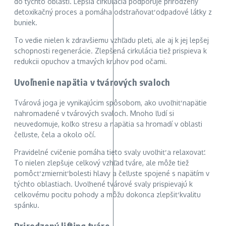
do týchto oblastí. Lepšia cirkulácia podporuje prirodzený
detoxikačný proces a pomáha odstraňovať odpadové látky z
buniek.
To vedie nielen k zdravšiemu vzhľadu pleti, ale aj k jej lepšej
schopnosti regenerácie. Zlepšená cirkulácia tiež prispieva k
redukcii opuchov a tmavých kruhov pod očami.
Uvoľnenie napätia v tvárových svaloch
Tvárová joga je vynikajúcim spôsobom, ako uvoľniť napätie
nahromadené v tvárových svaloch. Mnoho ľudí si
neuvedomuje, koľko stresu a napätia sa hromadí v oblasti
čeľuste, čela a okolo očí.
Pravidelné cvičenie pomáha tieto svaly uvoľniť a relaxovať.
To nielen zlepšuje celkový vzhľad tváre, ale môže tiež
pomôcť zmierniť bolesti hlavy a čeľuste spojené s napätím v
týchto oblastiach. Uvoľnené tvárové svaly prispievajú k
celkovému pocitu pohody a môžu dokonca zlepšiť kvalitu
spánku.
Prirodzený lifting tváre