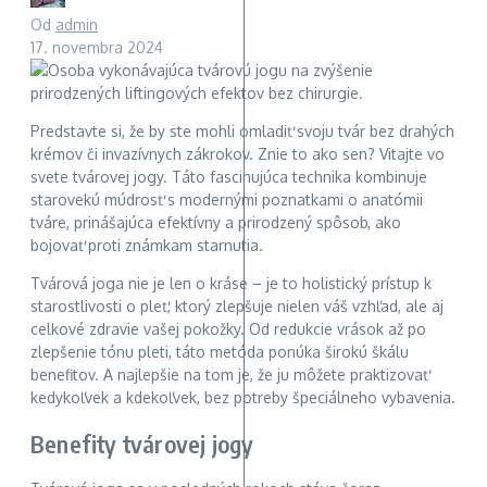
Od
admin
17. novembra 2024
Predstavte si, že by ste mohli omladiť svoju tvár bez drahých
krémov či invazívnych zákrokov. Znie to ako sen? Vitajte vo
svete tvárovej jogy. Táto fascinujúca technika kombinuje
starovekú múdrosť s modernými poznatkami o anatómii
tváre, prinášajúca efektívny a prirodzený spôsob, ako
bojovať proti známkam starnutia.
Tvárová joga nie je len o kráse – je to holistický prístup k
starostlivosti o pleť, ktorý zlepšuje nielen váš vzhľad, ale aj
celkové zdravie vašej pokožky. Od redukcie vrások až po
zlepšenie tónu pleti, táto metóda ponúka širokú škálu
benefitov. A najlepšie na tom je, že ju môžete praktizovať
kedykoľvek a kdekoľvek, bez potreby špeciálneho vybavenia.
Benefity tvárovej jogy