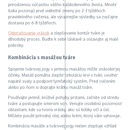
prirodzenou súčasťou vášho každodenného života. Mnohí
ľudia pozorujú prvé viditeľné zmeny po 2-3 týždňoch
pravidelného cvičenia, ale výraznejšie výsledky sa zvyčajne
dostavia po 6-8 týždňoch.
Odstraňovanie vrások
a zlepšovanie kontúr tváre je
dlhodobý proces. Buďte k sebe láskavé a oslavujte aj malé
pokroky.
Kombinácia s masážou tváre
Spojenie tvárovej jogy s jemnou masážou môže znásobiť jej
účinky. Masáž pomáha zlepšiť cirkuláciu krvi v tvári, uvoľniť
napäté svaly a podporiť lymfatický systém. Pred cvičením
alebo po ňom si doprajte krátku masáž tváre.
Používajte jemné, krúživé pohyby prstami, začnite od stredu
tváre a postupujte smerom von. Venujte osobitnú pozornosť
oblastiam, kde sa tvoria vrásky, ako sú kútiky očí a úst.
Môžete použiť prírodný olej alebo krém, ktorý vám vyhovuje.
Kombinácia masáže a tvárovej jogy nielen zlepšuje vzhľad