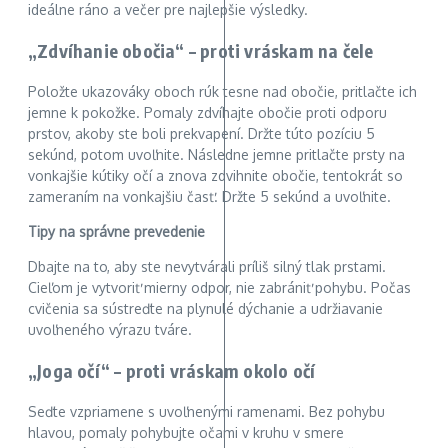
ideálne ráno a večer pre najlepšie výsledky.
„Zdvíhanie obočia“ – proti vráskam na čele
Položte ukazováky oboch rúk tesne nad obočie, pritlačte ich
jemne k pokožke. Pomaly zdvíhajte obočie proti odporu
prstov, akoby ste boli prekvapení. Držte túto pozíciu 5
sekúnd, potom uvoľnite. Následne jemne pritlačte prsty na
vonkajšie kútiky očí a znova zdvihnite obočie, tentokrát so
zameraním na vonkajšiu časť. Držte 5 sekúnd a uvoľnite.
Tipy na správne prevedenie
Dbajte na to, aby ste nevytvárali príliš silný tlak prstami.
Cieľom je vytvoriť mierny odpor, nie zabrániť pohybu. Počas
cvičenia sa sústreďte na plynulé dýchanie a udržiavanie
uvoľneného výrazu tváre.
„Joga očí“ – proti vráskam okolo očí
Seďte vzpriamene s uvoľnenými ramenami. Bez pohybu
hlavou, pomaly pohybujte očami v kruhu v smere