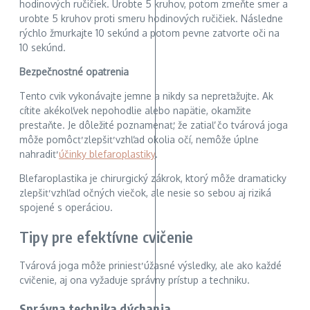
hodinových ručičiek. Urobte 5 kruhov, potom zmeňte smer a
urobte 5 kruhov proti smeru hodinových ručičiek. Následne
rýchlo žmurkajte 10 sekúnd a potom pevne zatvorte oči na
10 sekúnd.
Bezpečnostné opatrenia
Tento cvik vykonávajte jemne a nikdy sa nepreťažujte. Ak
cítite akékoľvek nepohodlie alebo napätie, okamžite
prestaňte. Je dôležité poznamenať, že zatiaľ čo tvárová joga
môže pomôcť zlepšiť vzhľad okolia očí, nemôže úplne
nahradiť
účinky blefaroplastiky
.
Blefaroplastika je chirurgický zákrok, ktorý môže dramaticky
zlepšiť vzhľad očných viečok, ale nesie so sebou aj riziká
spojené s operáciou.
Tipy pre efektívne cvičenie
Tvárová joga môže priniesť úžasné výsledky, ale ako každé
cvičenie, aj ona vyžaduje správny prístup a techniku.
Správna technika dýchania