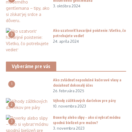
moderného gentlemana
3. októbra 2024
Ako uzatvoriť havarijné poistenie: Všetko, čo
3
potrebujete vedieť
24. apríla 2024
Vyberáme pre vás
Ako zvládnuť neposlušné kučeravé vlasy a
1
dosiahnuť dokonalý účes
26. februára 2025
Výhody zážitkových darčekov pre páry
2
10. novembra 2023
Boxerky alebo slipy – ako si vybrať módnu
3
spodnú bielizeň pre mužov?
3. novembra 2023