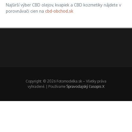
Najširší výber CBD olejov, kvapiek a CBD kozmetiky nájdete v
porovnávači cien na
cbd-obchod.sk
Copyright: © 2026 Fotomodelka.sk – Všetky práva
vyhradené. | Používame
Spravodajský časopis X