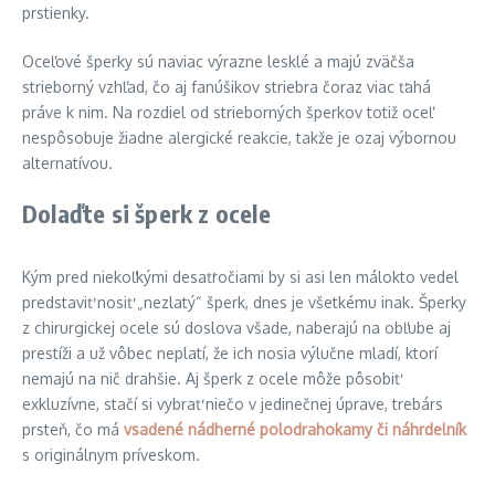
prstienky.
Oceľové šperky sú naviac výrazne lesklé a majú zväčša
strieborný vzhľad, čo aj fanúšikov striebra čoraz viac ťahá
práve k nim. Na rozdiel od strieborných šperkov totiž oceľ
nespôsobuje žiadne alergické reakcie, takže je ozaj výbornou
alternatívou.
Dolaďte si šperk z ocele
Kým pred niekoľkými desaťročiami by si asi len málokto vedel
predstaviť nosiť „nezlatý“ šperk, dnes je všetkému inak. Šperky
z chirurgickej ocele sú doslova všade, naberajú na obľube aj
prestíži a už vôbec neplatí, že ich nosia výlučne mladí, ktorí
nemajú na nič drahšie. Aj šperk z ocele môže pôsobiť
exkluzívne, stačí si vybrať niečo v jedinečnej úprave, trebárs
prsteň, čo má
vsadené nádherné polodrahokamy či náhrdelník
s originálnym príveskom.