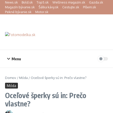
Preskočiť na obsah
News.sk
Bold.sk
Top5.sk
Wellness magazin.sk
Gazda.sk
Magazín bývanie.sk
Šálka kávy.sk
Cestujte.sk
Píšem.sk
Pekné bývanie.sk
Motor.sk
Menu
Domov
/
Móda
/
Oceľové šperky sú in: Prečo vlastne?
Móda
Oceľové šperky sú in: Prečo
vlastne?