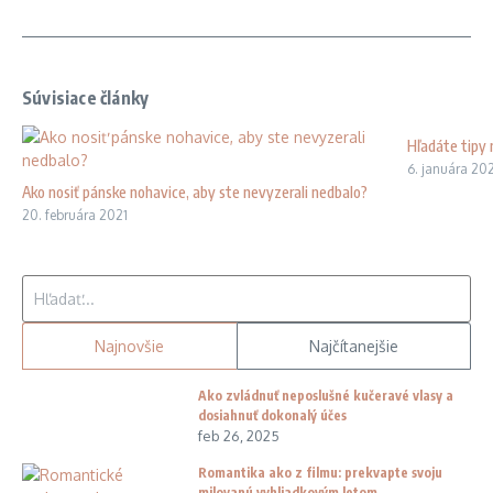
Súvisiace články
Hľadáte tipy
6. januára 20
Ako nosiť pánske nohavice, aby ste nevyzerali nedbalo?
20. februára 2021
Hľadať:
Najnovšie
Najčítanejšie
Ako zvládnuť neposlušné kučeravé vlasy a
dosiahnuť dokonalý účes
feb 26, 2025
Romantika ako z filmu: prekvapte svoju
milovanú vyhliadkovým letom