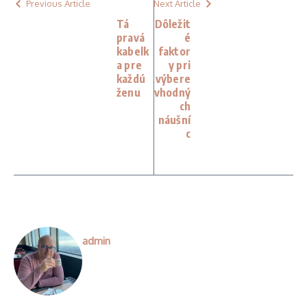
Previous Article
Next Article
Tá
Dôležit
pravá
é
kabelk
faktor
a pre
y pri
každú
výbere
ženu
vhodný
ch
náušní
c
admin