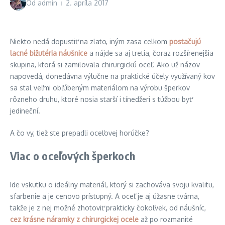
Od
admin
2. apríla 2017
Niekto nedá dopustiť na zlato, iným zasa celkom
postačujú
lacné bižutéria náušnice
a nájde sa aj tretia, čoraz rozšírenejšia
skupina, ktorá si zamilovala chirurgickú oceľ. Ako už názov
napovedá, donedávna výlučne na praktické účely využívaný kov
sa stal veľmi obľúbeným materiálom na výrobu šperkov
rôzneho druhu, ktoré nosia starší i tínedžeri s túžbou byť
jedineční.
A čo vy, tiež ste prepadli oceľovej horúčke?
Viac o oceľových šperkoch
Ide vskutku o ideálny materiál, ktorý si zachováva svoju kvalitu,
sfarbenie a je cenovo prístupný. A oceľ je aj úžasne tvárna,
takže je z nej možné zhotoviť prakticky čokoľvek, od náušníc,
cez krásne náramky z chirurgickej ocele
až po rozmanité