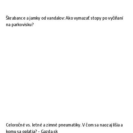
Škrabance a jamky od vandalov: Ako vymazať stopy po vyčíňaní
na parkovisku?
Celoročné vs. letné a zimné pneumatiky. V čom sa naozaj líšia a
komu sa oplatia? - Gazda.sk