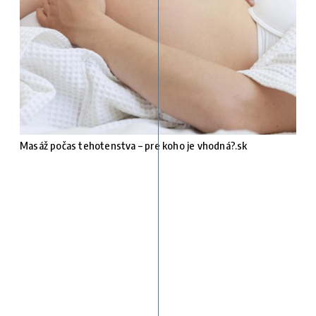
Masáž počas tehotenstva – pre koho je vhodná?.sk