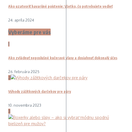
Ako uzatvoriť havarijné poistenie: Všetko, čo potrebujete vedieť
24. apríla 2024
Vyberáme pre vás
1
Ako zvládnuť neposlušné kučeravé vlasy a dosiahnuť dokonalý účes
26. februára 2025
2
Výhody zážitkových darčekov pre páry
10. novembra 2023
3