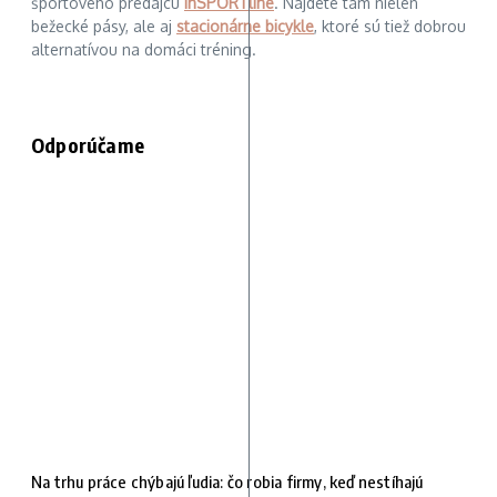
športového predajcu
inSPORTline
. Nájdete tam nielen
bežecké pásy, ale aj
stacionárne bicykle
, ktoré sú tiež dobrou
alternatívou na domáci tréning.
Odporúčame
Na trhu práce chýbajú ľudia: čo robia firmy, keď nestíhajú