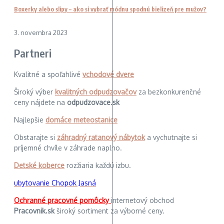
Boxerky alebo slipy – ako si vybrať módnu spodnú bielizeň pre mužov?
3. novembra 2023
Partneri
Kvalitné a spoľahlivé
vchodové dvere
Široký výber
kvalitných odpudzovačov
za bezkonkurenčné
ceny nájdete na
odpudzovace.sk
Najlepšie
domáce meteostanice
Obstarajte si
záhradný ratanový nábytok
a vychutnajte si
príjemné chvíle v záhrade naplno.
Detské koberce
rozžiaria každú izbu.
ubytovanie Chopok Jasná
Ochranné pracovné pomôcky
internetový obchod
Pracovnik.sk
široký sortiment za výborné ceny.