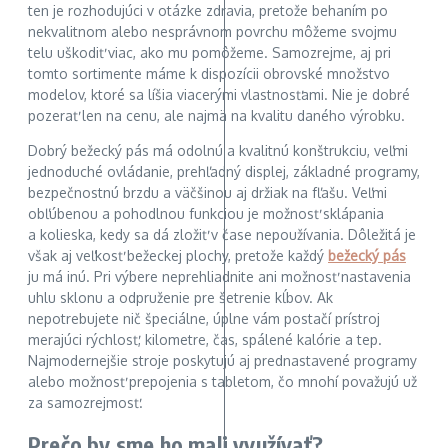
ten je rozhodujúci v otázke zdravia, pretože behaním po
nekvalitnom alebo nesprávnom povrchu môžeme svojmu
telu uškodiť viac, ako mu pomôžeme. Samozrejme, aj pri
tomto sortimente máme k dispozícii obrovské množstvo
modelov, ktoré sa líšia viacerými vlastnosťami. Nie je dobré
pozerať len na cenu, ale najmä na kvalitu daného výrobku.
Dobrý bežecký pás má odolnú a kvalitnú konštrukciu, veľmi
jednoduché ovládanie, prehľadný displej, základné programy,
bezpečnostnú brzdu a väčšinou aj držiak na fľašu. Veľmi
obľúbenou a pohodlnou funkciou je možnosť sklápania
a kolieska, kedy sa dá zložiť v čase nepoužívania. Dôležitá je
však aj veľkosť bežeckej plochy, pretože každý
bežecký pás
ju má inú. Pri výbere neprehliadnite ani možnosť nastavenia
uhlu sklonu a odpruženie pre šetrenie kĺbov. Ak
nepotrebujete nič špeciálne, úplne vám postačí prístroj
merajúci rýchlosť, kilometre, čas, spálené kalórie a tep.
Najmodernejšie stroje poskytujú aj prednastavené programy
alebo možnosť prepojenia s tabletom, čo mnohí považujú už
za samozrejmosť.
Prečo by sme ho mali využívať?