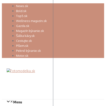
Preskočiť
News.sk
na
Bold.sk
obsah
Top5.sk
Wellness magazin.sk
Gazda.sk
Magazín bývanie.sk
Šálka kávy.sk
Cestujte.sk
Píšem.sk
Pekné bývanie.sk
Motor.sk
Menu