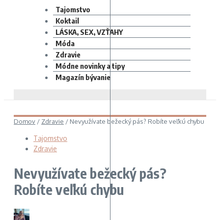
Tajomstvo
Koktail
LÁSKA, SEX, VZŤAHY
Móda
Zdravie
Módne novinky a tipy
Magazín bývanie
Domov
/
Zdravie
/
Nevyužívate bežecký pás? Robíte veľkú chybu
Tajomstvo
Zdravie
Nevyužívate bežecký pás?
Robíte veľkú chybu