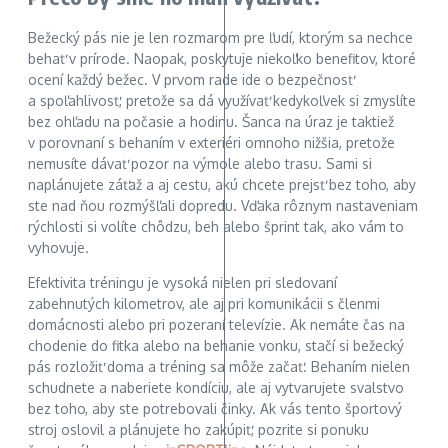
Bežecký pás nie je len rozmarom pre ľudí, ktorým sa nechce
behať v prírode. Naopak, poskytuje niekoľko benefitov, ktoré
ocení každý bežec. V prvom rade ide o bezpečnosť
a spoľahlivosť, pretože sa dá využívať kedykoľvek si zmyslíte
bez ohľadu na počasie a hodinu. Šanca na úraz je taktiež
v porovnaní s behaním v exteriéri omnoho nižšia, pretože
nemusíte dávať pozor na výmole alebo trasu. Sami si
naplánujete záťaž a aj cestu, akú chcete prejsť bez toho, aby
ste nad ňou rozmýšľali dopredu. Vďaka rôznym nastaveniam
rýchlosti si volíte chôdzu, beh alebo šprint tak, ako vám to
vyhovuje.
Efektivita tréningu je vysoká nielen pri sledovaní
zabehnutých kilometrov, ale aj pri komunikácii s členmi
domácnosti alebo pri pozeraní televízie. Ak nemáte čas na
chodenie do fitka alebo na behanie vonku, stačí si bežecký
pás rozložiť doma a tréning sa môže začať. Behaním nielen
schudnete a naberiete kondíciu, ale aj vytvarujete svalstvo
bez toho, aby ste potrebovali činky. Ak vás tento športový
stroj oslovil a plánujete ho zakúpiť, pozrite si ponuku