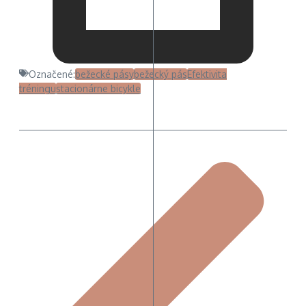
Označené:
bežecké pásy
bežecký pás
Efektivita
tréningu
stacionárne bicykle