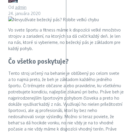
Od
admin
24. januára 2020
Vo svete športu a fitness máme k dispozícii veľké množstvo
strojov a zariadení, na ktorých sa dá cvičiť každý deň. Je len
na nás, ktoré si vyberieme, no bežecký pás je základom pre
každý pohyb.
Čo všetko poskytuje?
Tento stroj určený na behanie je obľúbený po celom svete
a to najmä preto, že beh je základom každého jedného
športu. Či trénujete občasne alebo pravidelne, ku všetkému
potrebujete kondíciu, najlepšie získanú pri behu. Práve beh je
najprirodzenejším športovým pohybom človeka a preto ho
dokáže využívať každý z nás. Využívajú ho nielen príležitostní
športovci, ale aj profesionáli, ktorí by bez neho
nedosahovali svoje výsledky. Možno si teraz poviete, že
behať sa dá hocikde vonku, no nie vždy je na to vhodné
počasie a nie vždy máme k dispozícii vhodný terén. Práve