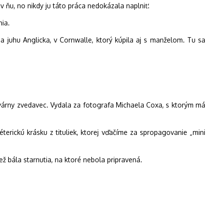
 v ňu, no nikdy ju táto práca nedokázala naplniť.
nia.
a juhu Anglicka, v Cornwalle, ktorý kúpila aj s manželom. Tu sa
bulvárny zvedavec. Vydala za fotografa Michaela Coxa, s ktorým má
terickú krásku z tituliek, ktorej vďačíme za spropagovanie „mini
ež bála starnutia, na ktoré nebola pripravená.