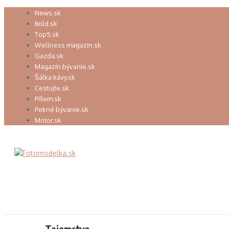
Preskočiť
News.sk
na
Bold.sk
obsah
Top5.sk
Wellness magazin.sk
Gazda.sk
Magazín bývanie.sk
Šálka kávy.sk
Cestujte.sk
Píšem.sk
Pekné bývanie.sk
Motor.sk