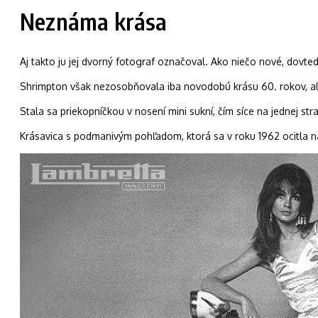
Neznáma krása
Aj takto ju jej dvorný fotograf označoval. Ako niečo nové, dovte
Shrimpton však nezosobňovala iba novodobú krásu 60. rokov, al
Stala sa priekopníčkou v nosení mini sukní, čím síce na jednej str
Krásavica s podmanivým pohľadom, ktorá sa v roku 1962 ocitla na 