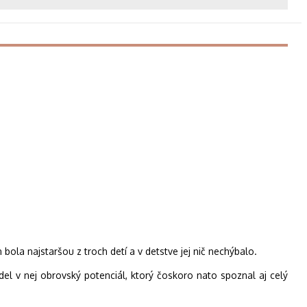
ola najstaršou z troch detí a v detstve jej nič nechýbalo.
idel v nej obrovský potenciál, ktorý čoskoro nato spoznal aj celý