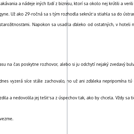
ania a nádeje iných ľudí z biznisu, ktorí sa okolo nej krútili a verili
gyne. Už ako 29-ročná sa s tým rozhodla seknúť a stiahla sa do ústra
tarožitnosťami. Napokon sa usadila ďaleko od ostatných, v hoteli n
z času na čas poskytne rozhovor, alebo si ju odchytí nejaký zvedavý 
nes vyzerá síce stále zachovalo, no už ani zďaleka nepripomína tú é
ila a nedovolila jej tešiť sa z úspechov tak, ako by chcela. Vždy sa ti
evezme.