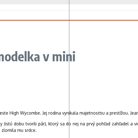
modelka v mini
te High Wycombe. Jej rodina vynikala majetnosťou a prestížou. Jean b
 (istú dobu tvorili pár), ktorý sa do nej na prvý pohľad zahľadel a v
 zlomila mu srdce.