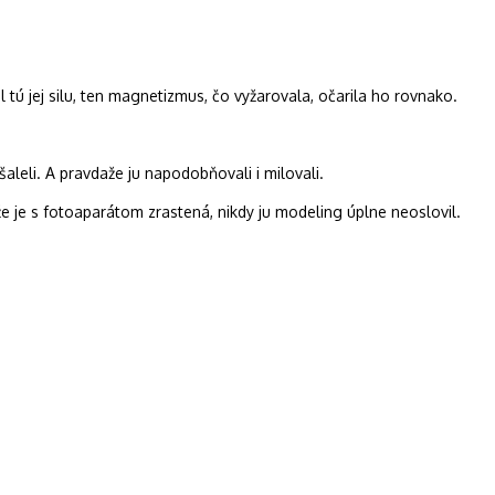
tú jej silu, ten magnetizmus, čo vyžarovala, očarila ho rovnako.
šaleli. A pravdaže ju napodobňovali i milovali.
e je s fotoaparátom zrastená, nikdy ju modeling úplne neoslovil.