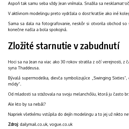
Aspoň tak samu seba vždy Jean vnímala. Snažila sa nesklamať očakáv
V aktívnom modelingu preto vydržala o dosť kratšie ako iné kole
Sama sa dala na fotografovanie, neskôr si otvorila obchod so s
konečne našla a bola spokojná.
Zložité starnutie v zabudnutí
Hoci sa na Jean na viac ako 30 rokov stratila z očí verejnosti, 
syna Thaddeusa.
Bývalá supermodelka, dievča symbolizujúce „Swinging Sixties“, d
módy“.
Od mladosti sa sťažovala na svoju melanchóliu, ktorá ju často brzd
Ale kto by sa nebál?
Napriek všetkému vstúpila do dejín modelingu a to jej už nikto n
Zdroj
: dailymail.co.uk, vogue.co.uk