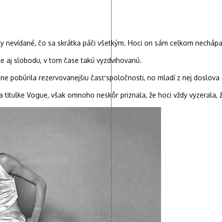
dy nevídané, čo sa skrátka páči všetkým. Hoci on sám celkom nechápal 
e aj slobodu, v tom čase takú vyzdvihovanú.
ane pobúrila rezervovanejšiu časť spoločnosti, no mladí z nej doslova 
titulke Vogue, však omnoho neskôr priznala, že hoci vždy vyzerala, ž