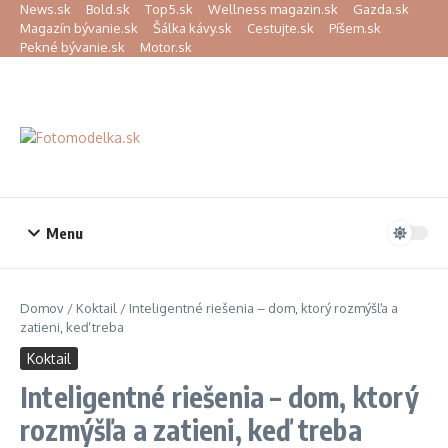
Preskočiť na obsah
News.sk
Bold.sk
Top5.sk
Wellness magazin.sk
Gazda.sk
Magazín bývanie.sk
Šálka kávy.sk
Cestujte.sk
Píšem.sk
Pekné bývanie.sk
Motor.sk
Menu
Domov
/
Koktail
/
Inteligentné riešenia – dom, ktorý rozmýšľa a
zatieni, keď treba
Koktail
Inteligentné riešenia – dom, ktorý
rozmýšľa a zatieni, keď treba