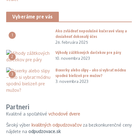
Vyberáme pre vás
Ako zvládnuť neposlušné kučeravé vlasy a
1
dosiahnuť dokonalý účes
26. februára 2025
Výhody zážitkových darčekov pre páry
2
10. novembra 2023
Boxerky alebo slipy – ako si vybrať módnu
3
spodnú bielizeň pre mužov?
3. novembra 2023
Partneri
Kvalitné a spoľahlivé
vchodové dvere
Široký výber
kvalitných odpudzovačov
za bezkonkurenčné ceny
nájdete na
odpudzovace.sk