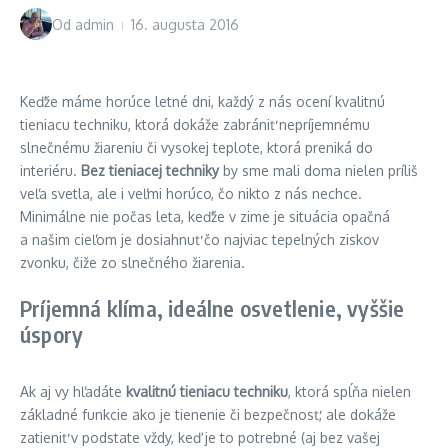
Od
admin
16. augusta 2016
Keďže máme horúce letné dni, každý z nás ocení kvalitnú
tieniacu techniku, ktorá dokáže zabrániť nepríjemnému
slnečnému žiareniu či vysokej teplote, ktorá preniká do
interiéru.
Bez tieniacej techniky
by sme mali doma nielen príliš
veľa svetla, ale i veľmi horúco, čo nikto z nás nechce.
Minimálne nie počas leta, keďže v zime je situácia opačná
a našim cieľom je dosiahnuť čo najviac tepelných ziskov
zvonku, čiže zo slnečného žiarenia.
Príjemná klíma, ideálne osvetlenie, vyššie
úspory
Ak aj vy hľadáte
kvalitnú tieniacu techniku
, ktorá spĺňa nielen
základné funkcie ako je tienenie či bezpečnosť, ale dokáže
zatieniť v podstate vždy, keď je to potrebné (aj bez vašej