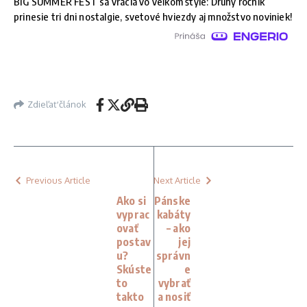
BIG SUMMER FEST sa vracia vo veľkom štýle: Druhý ročník
prinesie tri dni nostalgie, svetové hviezdy aj množstvo noviniek!
Zdieľať článok
Previous Article
Next Article
Ako si
Pánske
vyprac
kabáty
ovať
– ako
postav
jej
u?
správn
Skúste
e
to
vybrať
takto
a nosiť