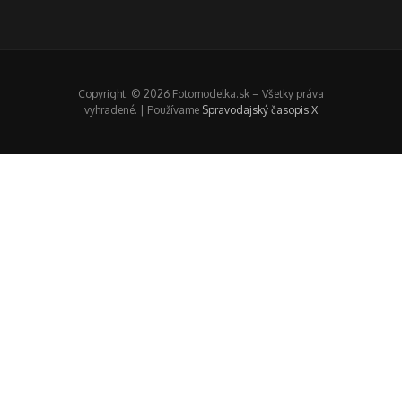
Copyright: © 2026 Fotomodelka.sk – Všetky práva
vyhradené. | Používame
Spravodajský časopis X