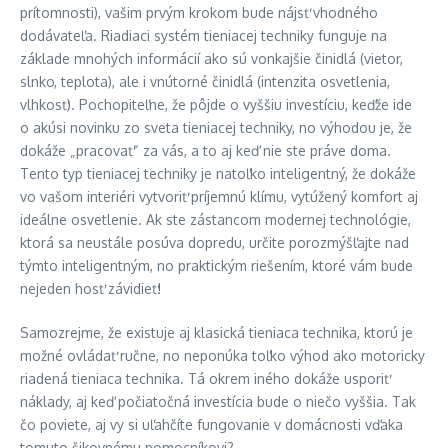
prítomnosti), vašim prvým krokom bude nájsť vhodného
dodávateľa. Riadiaci systém tieniacej techniky funguje na
základe mnohých informácií ako sú vonkajšie činidlá (vietor,
slnko, teplota), ale i vnútorné činidlá (intenzita osvetlenia,
vlhkosť). Pochopiteľne, že pôjde o vyššiu investíciu, keďže ide
o akúsi novinku zo sveta tieniacej techniky, no výhodou je, že
dokáže „pracovať“ za vás, a to aj keď nie ste práve doma.
Tento typ tieniacej techniky je natoľko inteligentný, že dokáže
vo vašom interiéri vytvoriť príjemnú klímu, vytúžený komfort aj
ideálne osvetlenie. Ak ste zástancom modernej technológie,
ktorá sa neustále posúva dopredu, určite porozmýšľajte nad
týmto inteligentným, no praktickým riešením, ktoré vám bude
nejeden hosť závidieť!
Samozrejme, že existuje aj klasická tieniaca technika, ktorú je
možné ovládať ručne, no neponúka toľko výhod ako motoricky
riadená tieniaca technika. Tá okrem iného dokáže usporiť
náklady, aj keď počiatočná investícia bude o niečo vyššia. Tak
čo poviete, aj vy si uľahčíte fungovanie v domácnosti vďaka
tomuto šikovnému pomocníkovi?