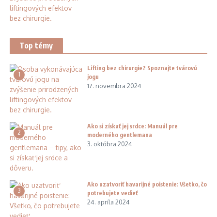
Top témy
Lifting bez chirurgie? Spoznajte tvárovú
1
jogu
17. novembra 2024
Ako si získať jej srdce: Manuál pre
2
moderného gentlemana
3. októbra 2024
Ako uzatvoriť havarijné poistenie: Všetko, čo
3
potrebujete vedieť
24. apríla 2024