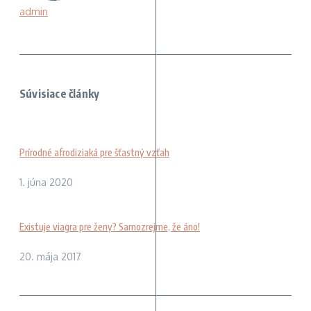
admin
Súvisiace články
Prírodné afrodiziaká pre šťastný vzťah
1. júna 2020
Existuje viagra pre ženy? Samozrejme, že áno!
20. mája 2017