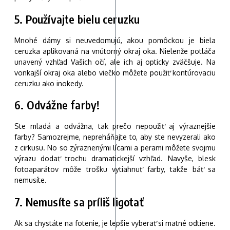
5. Používajte bielu ceruzku
Mnohé dámy si neuvedomujú, akou pomôckou je biela
ceruzka aplikovaná na vnútorný okraj oka. Nielenže potláča
unavený vzhľad Vašich očí, ale ich aj opticky zväčšuje. Na
vonkajší okraj oka alebo viečko môžete použiť kontúrovaciu
ceruzku ako inokedy.
6. Odvážne farby!
Ste mladá a odvážna, tak prečo nepoužiť aj výraznejšie
farby? Samozrejme, nepreháňajte to, aby ste nevyzerali ako
z cirkusu. No so zýraznenými lícami a perami môžete svojmu
výrazu dodať trochu dramatickejší vzhľad. Navyše, blesk
fotoaparátov môže trošku vytiahnuť farby, takže báť sa
nemusíte.
7. Nemusíte sa príliš ligotať
Ak sa chystáte na fotenie, je lepšie vyberať si matné odtiene.