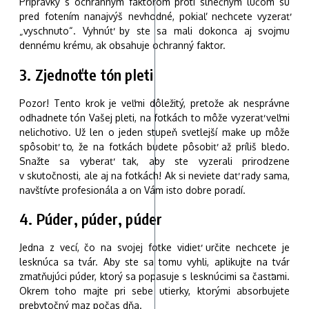
Prípravky s ochranným faktorom proti slnečným lúčom sú
pred fotením nanajvýš nevhodné, pokiaľ nechcete vyzerať
„vyschnuto“. Vyhnúť by ste sa mali dokonca aj svojmu
dennému krému, ak obsahuje ochranný faktor.
3. Zjednoťte tón pleti
Pozor! Tento krok je veľmi dôležitý, pretože ak nesprávne
odhadnete tón Vašej pleti, na fotkách to môže vyzerať veľmi
nelichotivo. Už len o jeden stupeň svetlejší make up môže
spôsobiť to, že na fotkách budete pôsobiť až príliš bledo.
Snažte sa vyberať tak, aby ste vyzerali prirodzene
v skutočnosti, ale aj na fotkách! Ak si neviete dať rady sama,
navštívte profesionála a on Vám isto dobre poradí.
4. Púder, púder, púder
Jedna z vecí, čo na svojej fotke vidieť určite nechcete je
lesknúca sa tvár. Aby ste sa tomu vyhli, aplikujte na tvár
zmatňujúci púder, ktorý sa popasuje s lesknúcimi sa časťami.
Okrem toho majte pri sebe utierky, ktorými absorbujete
prebytočný maz počas dňa.