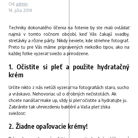
Od
admin
14. júla 2014
Techniky dokonalého líčenia na fotenie by ste mali ovládať
najmä v tomto ročnom období, keď Vás čakajú svadby,
stretávky a rôzne párty. Nikdy neviete, kde striehne fotograf.
Preto tu pre Vás máme pripravených niekoľko tipov, ako na
každej fotke vyzerať sviežo a prirodzene.
1. Očistite si pleť a použite hydratačný
krém
Určite nikto z nás netúži vyzerať na fotografiách staro, sucho
a vráskavo. Nehovoriac už o drobných nečistotách. Ak
chcete nanášať make up, vždy si pleť očistite a hydratujte ju.
Zabránite tak uhniezdeniu baktérií a Vaša pleť získa
sviežosť.
2. Žiadne opaľovacie krémy!