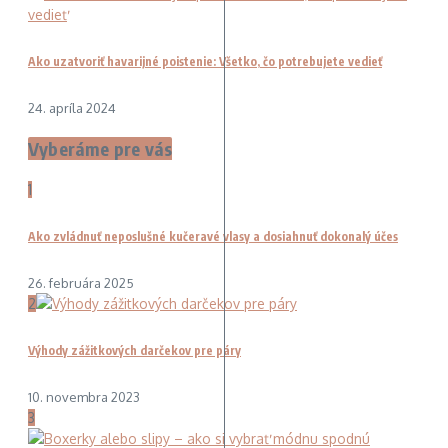
Ako uzatvoriť havarijné poistenie: Všetko, čo potrebujete vedieť
24. apríla 2024
Vyberáme pre vás
1
Ako zvládnuť neposlušné kučeravé vlasy a dosiahnuť dokonalý účes
26. februára 2025
2
Výhody zážitkových darčekov pre páry
10. novembra 2023
3