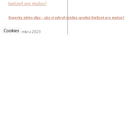
Boxerky alebo slipy – ako si vybrať módnu spodnú bielizeň pre mužov?
Cookies
3. novembra 2023
Partneri
Kvalitné a spoľahlivé
vchodové dvere
Široký výber
kvalitných odpudzovačov
za bezkonkurenčné
ceny nájdete na
odpudzovace.sk
Najlepšie
domáce meteostanice
Obstarajte si
záhradný ratanový nábytok
a vychutnajte si
príjemné chvíle v záhrade naplno.
Detské koberce
rozžiaria každú izbu.
ubytovanie Chopok Jasná
Ochranné pracovné pomôcky
internetový obchod