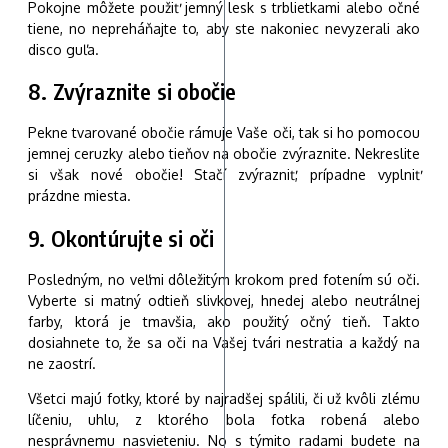
Pokojne môžete použiť jemný lesk s trblietkami alebo očné
tiene, no nepreháňajte to, aby ste nakoniec nevyzerali ako
disco guľa.
8. Zvýraznite si obočie
Pekne tvarované obočie rámuje Vaše oči, tak si ho pomocou
jemnej ceruzky alebo tieňov na obočie zvýraznite. Nekreslite
si však nové obočie! Stačí zvýrazniť, prípadne vyplniť
prázdne miesta.
9. Okontúrujte si oči
Posledným, no veľmi dôležitým krokom pred fotením sú oči.
Vyberte si matný odtieň slivkovej, hnedej alebo neutrálnej
farby, ktorá je tmavšia, ako použitý očný tieň. Takto
dosiahnete to, že sa oči na Vašej tvári nestratia a každý na
ne zaostrí.
Všetci majú fotky, ktoré by najradšej spálili, či už kvôli zlému
líčeniu, uhlu, z ktorého bola fotka robená alebo
nesprávnemu nasvieteniu. No s týmito radami budete na