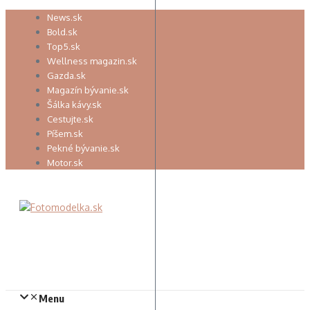
Preskočiť
News.sk
na
Bold.sk
obsah
Top5.sk
Wellness magazin.sk
Gazda.sk
Magazín bývanie.sk
Šálka kávy.sk
Cestujte.sk
Píšem.sk
Pekné bývanie.sk
Motor.sk
Menu