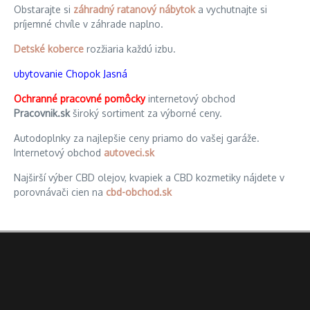
Obstarajte si
záhradný ratanový nábytok
a vychutnajte si
príjemné chvíle v záhrade naplno.
Detské koberce
rozžiaria každú izbu.
ubytovanie Chopok Jasná
Ochranné pracovné pomôcky
internetový obchod
Pracovnik.sk
široký sortiment za výborné ceny.
Autodoplnky za najlepšie ceny priamo do vašej garáže.
Internetový obchod
autoveci.sk
Najširší výber CBD olejov, kvapiek a CBD kozmetiky nájdete v
porovnávači cien na
cbd-obchod.sk