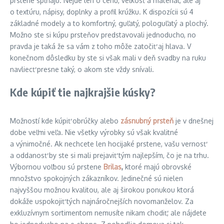
prstene spĺňajú. Nejde len o cenu, veľkosť a materiál, ale aj
o textúru, nápisy, doplnky a profil krúžku. K dispozícii sú 4
základné modely a to komfortný, guľatý, pologuľatý a plochý.
Možno ste si kúpu prsteňov predstavovali jednoducho, no
pravda je taká že sa vám z toho môže zatočiť aj hlava. V
konečnom dôsledku by ste si však mali v deň svadby na ruku
navliecť presne taký, o akom ste vždy snívali.
Kde kúpiť tie najkrajšie kúsky?
Možností kde kúpiť obrúčky alebo
zásnubný prsteň
je v dnešnej
dobe veľmi veľa. Nie všetky výrobky sú však kvalitné
a výnimočné. Ak nechcete len hocijaké prstene, vašu vernosť
a oddanosť by ste si mali prejaviť tým najlepším, čo je na trhu.
Výbornou voľbou sú prstene
Brilas
,
ktoré majú obrovské
množstvo spokojných zákazníkov. Jedinečné sú nielen
najvyššou možnou kvalitou, ale aj širokou ponukou ktorá
dokáže uspokojiť tých najnáročnejších novomanželov. Za
exkluzívnym sortimentom nemusíte nikam chodiť, ale nájdete