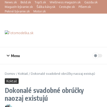
Preskočiť na obsah
News.sk
Bold.sk
Top5.sk
Wellness magazin.sk
Gazda.sk
Magazín bývanie.sk
Šálka kávy.sk
Cestujte.sk
Píšem.sk
Pekné bývanie.sk
Motor.sk
Menu
Domov
/
Koktail
/
Dokonalé svadobné obrúčky naozaj existujú
Koktail
Dokonalé svadobné obrúčky
naozaj existujú