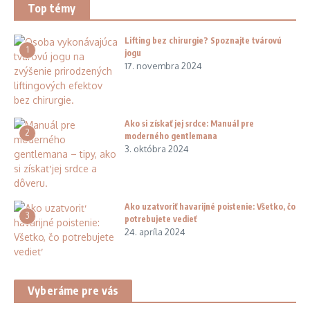
Top témy
Lifting bez chirurgie? Spoznajte tvárovú
1
jogu
17. novembra 2024
Ako si získať jej srdce: Manuál pre
2
moderného gentlemana
3. októbra 2024
Ako uzatvoriť havarijné poistenie: Všetko, čo
3
potrebujete vedieť
24. apríla 2024
Vyberáme pre vás