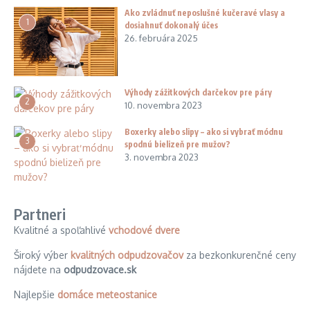
Ako zvládnuť neposlušné kučeravé vlasy a
1
dosiahnuť dokonalý účes
26. februára 2025
Výhody zážitkových darčekov pre páry
2
10. novembra 2023
Boxerky alebo slipy – ako si vybrať módnu
3
spodnú bielizeň pre mužov?
3. novembra 2023
Partneri
Kvalitné a spoľahlivé
vchodové dvere
Široký výber
kvalitných odpudzovačov
za bezkonkurenčné ceny
nájdete na
odpudzovace.sk
Najlepšie
domáce meteostanice