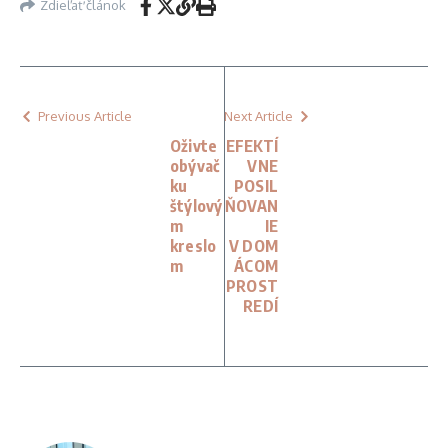
Zdieľať článok
Previous Article
Next Article
Oživte
EFEKTÍ
obývač
VNE
ku
POSIL
štýlový
ŇOVAN
m
IE
kreslo
V DOM
m
ÁCOM
PROST
REDÍ