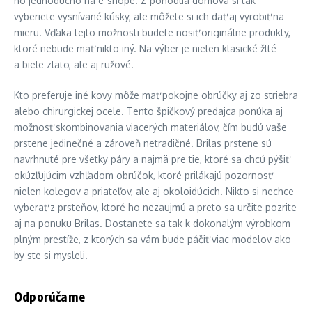
ho jednoducho na e-shope. Z pohodlia domova si tak
vyberiete vysnívané kúsky, ale môžete si ich dať aj vyrobiť na
mieru. Vďaka tejto možnosti budete nosiť originálne produkty,
ktoré nebude mať nikto iný. Na výber je nielen klasické žlté
a biele zlato, ale aj ružové.
Kto preferuje iné kovy môže mať pokojne obrúčky aj zo striebra
alebo chirurgickej ocele. Tento špičkový predajca ponúka aj
možnosť skombinovania viacerých materiálov, čím budú vaše
prstene jedinečné a zároveň netradičné. Brilas prstene sú
navrhnuté pre všetky páry a najmä pre tie, ktoré sa chcú pýšiť
okúzľujúcim vzhľadom obrúčok, ktoré prilákajú pozornosť
nielen kolegov a priateľov, ale aj okoloidúcich. Nikto si nechce
vyberať z prsteňov, ktoré ho nezaujmú a preto sa určite pozrite
aj na ponuku Brilas. Dostanete sa tak k dokonalým výrobkom
plným prestíže, z ktorých sa vám bude páčiť viac modelov ako
by ste si mysleli.
Odporúčame