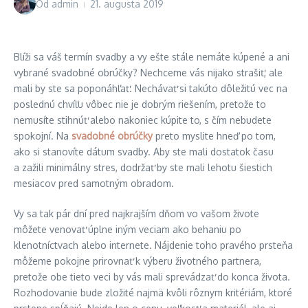
Od
admin
21. augusta 2019
Blíži sa váš termín svadby a vy ešte stále nemáte kúpené a ani
vybrané svadobné obrúčky? Nechceme vás nijako strašiť, ale
mali by ste sa poponáhľať. Nechávať si takúto dôležitú vec na
poslednú chvíľu vôbec nie je dobrým riešením, pretože to
nemusíte stihnúť alebo nakoniec kúpite to, s čím nebudete
spokojní. Na
svadobné obrúčky
preto myslite hneď po tom,
ako si stanovíte dátum svadby. Aby ste mali dostatok času
a zažili minimálny stres, dodržať by ste mali lehotu šiestich
mesiacov pred samotným obradom.
Vy sa tak pár dní pred najkrajším dňom vo vašom živote
môžete venovať úplne iným veciam ako behaniu po
klenotníctvach alebo internete. Nájdenie toho pravého prsteňa
môžeme pokojne prirovnať k výberu životného partnera,
pretože obe tieto veci by vás mali sprevádzať do konca života.
Rozhodovanie bude zložité najmä kvôli rôznym kritériám, ktoré