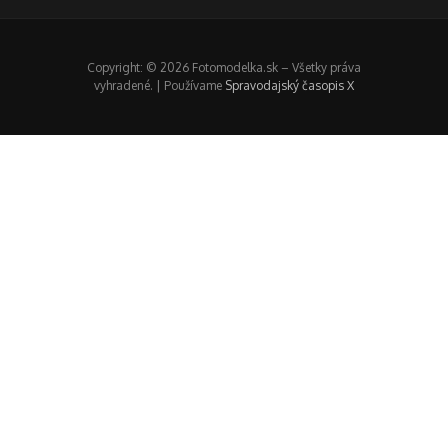
Copyright: © 2026 Fotomodelka.sk – Všetky práva
vyhradené. | Používame
Spravodajský časopis X