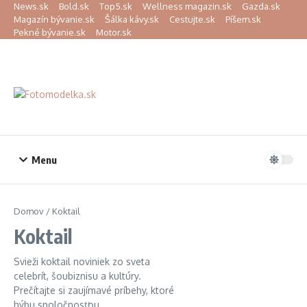
Preskočiť na obsah
News.sk
Bold.sk
Top5.sk
Wellness magazin.sk
Gazda.sk
Magazín bývanie.sk
Šálka kávy.sk
Cestujte.sk
Píšem.sk
Pekné bývanie.sk
Motor.sk
Menu
Domov
/
Koktail
Koktail
Svieži koktail noviniek zo sveta
celebrít, šoubiznisu a kultúry.
Prečítajte si zaujímavé príbehy, ktoré
hýbu spoločnosťou.