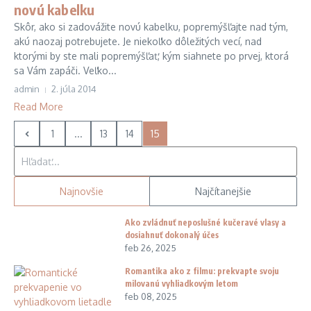
novú kabelku
Skôr, ako si zadovážite novú kabelku, popremýšľajte nad tým,
akú naozaj potrebujete. Je niekoľko dôležitých vecí, nad
ktorými by ste mali popremýšľať, kým siahnete po prvej, ktorá
sa Vám zapáči. Veľko...
admin
2. júla 2014
Read More
1
...
13
14
15
Hľadať:
Najnovšie
Najčítanejšie
Ako zvládnuť neposlušné kučeravé vlasy a
dosiahnuť dokonalý účes
feb 26, 2025
Romantika ako z filmu: prekvapte svoju
milovanú vyhliadkovým letom
feb 08, 2025