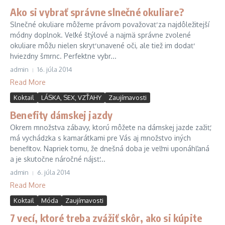
Ako si vybrať správne slnečné okuliare?
Slnečné okuliare môžeme právom považovať za najdôležitejší
módny doplnok. Veľké štýlové a najmä správne zvolené
okuliare môžu nielen skryť unavené oči, ale tiež im dodať
hviezdny šmrnc. Perfektne vybr...
admin
16. júla 2014
Read More
Koktail
LÁSKA, SEX, VZŤAHY
Zaujímavosti
Benefity dámskej jazdy
Okrem množstva zábavy, ktorú môžete na dámskej jazde zažiť,
má vychádzka s kamarátkami pre Vás aj množstvo iných
benefitov. Napriek tomu, že dnešná doba je veľmi uponáhľaná
a je skutočne náročné nájsť...
admin
6. júla 2014
Read More
Koktail
Móda
Zaujímavosti
7 vecí, ktoré treba zvážiť skôr, ako si kúpite