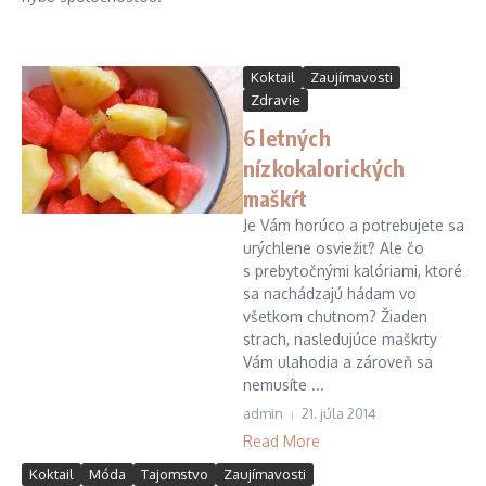
Koktail
Zaujímavosti
Zdravie
6 letných
nízkokalorických
maškŕt
Je Vám horúco a potrebujete sa
urýchlene osviežiť? Ale čo
s prebytočnými kalóriami, ktoré
sa nachádzajú hádam vo
všetkom chutnom? Žiaden
strach, nasledujúce maškrty
Vám ulahodia a zároveň sa
nemusíte ...
admin
21. júla 2014
Read More
Koktail
Móda
Tajomstvo
Zaujímavosti