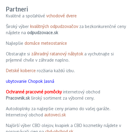
Partneri
Kvalitné a spoľahlivé
vchodové dvere
Široký výber
kvalitných odpudzovačov
za bezkonkurenčné ceny
nájdete na
odpudzovace.sk
Najlepšie
domáce meteostanice
Obstarajte si
záhradný ratanový nábytok
a vychutnajte si
príjemné chvíle v záhrade naplno.
Detské koberce
rozžiaria každú izbu.
ubytovanie Chopok Jasná
Ochranné pracovné pomôcky
internetový obchod
Pracovnik.sk
široký sortiment za výborné ceny.
Autodoplnky za najlepšie ceny priamo do vašej garáže.
Internetový obchod
autoveci.sk
Najširší výber CBD olejov, kvapiek a CBD kozmetiky nájdete v
porovnávači cien na
cbd-obchod.sk