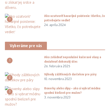
Ako uzatvoriť havarijné poistenie: Všetko, čo
3
potrebujete vedieť
24. apríla 2024
Vyberáme pre vás
Ako zvládnuť neposlušné kučeravé vlasy a
1
dosiahnuť dokonalý účes
26. februára 2025
Výhody zážitkových darčekov pre páry
2
10. novembra 2023
Boxerky alebo slipy – ako si vybrať módnu
3
spodnú bielizeň pre mužov?
3. novembra 2023