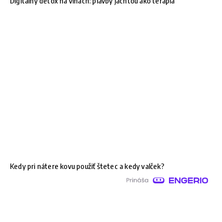
Digitálny detox na vlnách: plavby jachtou ako terapia
Kedy pri nátere kovu použiť štetec a kedy valček?