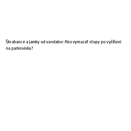
Škrabance a jamky od vandalov: Ako vymazať stopy po vyčíňaní
na parkovisku?