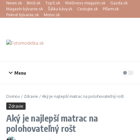
Preskočiť na obsah
News.sk
Bold.sk
Top5.sk
Wellness magazin.sk
Gazda.sk
Magazín bývanie.sk
Šálka kávy.sk
Cestujte.sk
Píšem.sk
Pekné bývanie.sk
Motor.sk
Menu
Domov
/
Zdravie
/
Aký je najlepší matrac na polohovateľný rošt
Zdravie
Aký je najlepší matrac na
polohovateľný rošt