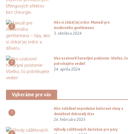
Ako si získať jej srdce: Manuál pre
2
moderného gentlemana
3. októbra 2024
Ako uzatvoriť havarijné poistenie: Všetko, čo
3
potrebujete vedieť
24. apríla 2024
Vyberáme pre vás
Ako zvládnuť neposlušné kučeravé vlasy a
1
dosiahnuť dokonalý účes
26. februára 2025
Výhody zážitkových darčekov pre páry
2