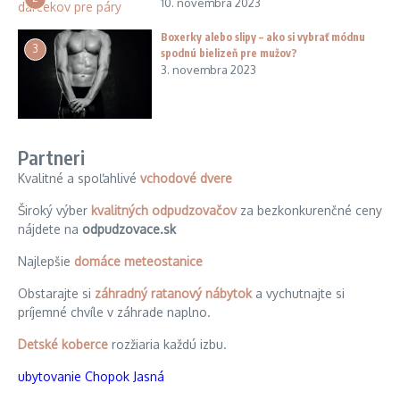
10. novembra 2023
Boxerky alebo slipy – ako si vybrať módnu
3
spodnú bielizeň pre mužov?
3. novembra 2023
Partneri
Kvalitné a spoľahlivé
vchodové dvere
Široký výber
kvalitných odpudzovačov
za bezkonkurenčné ceny
nájdete na
odpudzovace.sk
Najlepšie
domáce meteostanice
Obstarajte si
záhradný ratanový nábytok
a vychutnajte si
príjemné chvíle v záhrade naplno.
Detské koberce
rozžiaria každú izbu.
ubytovanie Chopok Jasná