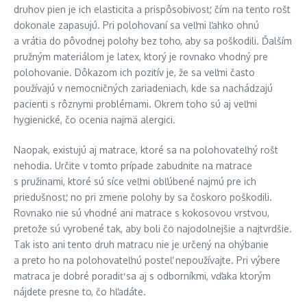
druhov pien je ich elasticita a prispôsobivosť, čím na tento rošt
dokonale zapasujú. Pri polohovaní sa veľmi ľahko ohnú
a vrátia do pôvodnej polohy bez toho, aby sa poškodili. Ďalším
pružným materiálom je latex, ktorý je rovnako vhodný pre
polohovanie. Dôkazom ich pozitív je, že sa veľmi často
používajú v nemocničných zariadeniach, kde sa nachádzajú
pacienti s rôznymi problémami. Okrem toho sú aj veľmi
hygienické, čo ocenia najmä alergici.
Naopak, existujú aj matrace, ktoré sa na polohovateľný rošt
nehodia. Určite v tomto prípade zabudnite na matrace
s pružinami, ktoré sú síce veľmi obľúbené najmú pre ich
priedušnosť, no pri zmene polohy by sa čoskoro poškodili.
Rovnako nie sú vhodné ani matrace s kokosovou vrstvou,
pretože sú vyrobené tak, aby boli čo najodolnejšie a najtvrdšie.
Tak isto ani tento druh matracu nie je určený na ohýbanie
a preto ho na polohovateľnú posteľ nepoužívajte. Pri výbere
matraca je dobré poradiť sa aj s odborníkmi, vďaka ktorým
nájdete presne to, čo hľadáte.