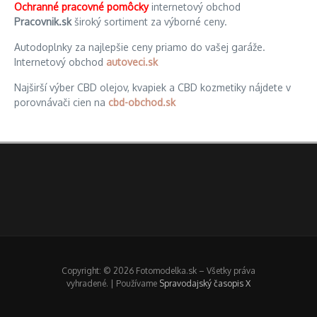
Ochranné pracovné pomôcky
internetový obchod
Pracovnik.sk
široký sortiment za výborné ceny.
Autodoplnky za najlepšie ceny priamo do vašej garáže.
Internetový obchod
autoveci.sk
Najširší výber CBD olejov, kvapiek a CBD kozmetiky nájdete v
porovnávači cien na
cbd-obchod.sk
Copyright: © 2026 Fotomodelka.sk – Všetky práva
vyhradené. | Používame
Spravodajský časopis X