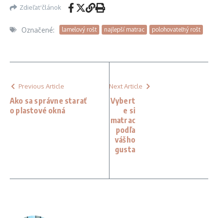
Zdieľať článok
Označené:
lamelový rošt
najlepší matrac
polohovateľný rošt
Previous Article
Next Article
Ako sa správne starať
Vybert
o plastové okná
e si
matrac
podľa
vášho
gusta