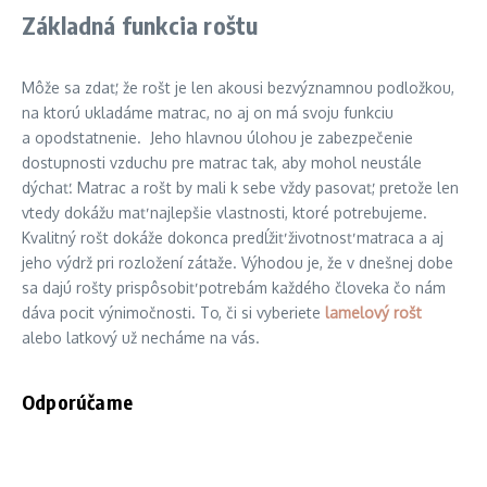
Základná funkcia roštu
Môže sa zdať, že rošt je len akousi bezvýznamnou podložkou,
na ktorú ukladáme matrac, no aj on má svoju funkciu
a opodstatnenie. Jeho hlavnou úlohou je zabezpečenie
dostupnosti vzduchu pre matrac tak, aby mohol neustále
dýchať. Matrac a rošt by mali k sebe vždy pasovať, pretože len
vtedy dokážu mať najlepšie vlastnosti, ktoré potrebujeme.
Kvalitný rošt dokáže dokonca predĺžiť životnosť matraca a aj
jeho výdrž pri rozložení záťaže. Výhodou je, že v dnešnej dobe
sa dajú rošty prispôsobiť potrebám každého človeka čo nám
dáva pocit výnimočnosti. To, či si vyberiete
lamelový rošt
alebo latkový už necháme na vás.
Odporúčame