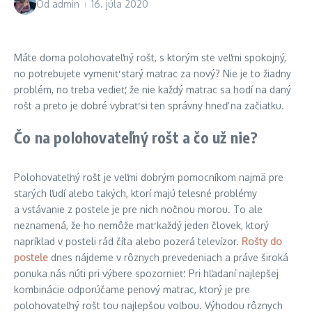
Od
admin
16. júla 2020
Máte doma polohovateľný rošt, s ktorým ste veľmi spokojný,
no potrebujete vymeniť starý matrac za nový? Nie je to žiadny
problém, no treba vedieť, že nie každý matrac sa hodí na daný
rošt a preto je dobré vybrať si ten správny hneď na začiatku.
Čo na polohovateľný rošt a čo už nie?
Polohovateľný rošt je veľmi dobrým pomocníkom najmä pre
starých ľudí alebo takých, ktorí majú telesné problémy
a vstávanie z postele je pre nich nočnou morou. To ale
neznamená, že ho nemôže mať každý jeden človek, ktorý
napríklad v posteli rád číta alebo pozerá televízor.
Rošty do
postele
dnes nájdeme v rôznych prevedeniach a práve široká
ponuka nás núti pri výbere spozornieť. Pri hľadaní najlepšej
kombinácie odporúčame penový matrac, ktorý je pre
polohovateľný rošt tou najlepšou voľbou. Výhodou rôznych