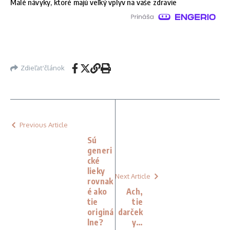
Malé návyky, ktoré majú veľký vplyv na vaše zdravie
Zdieľať článok
Previous Article
Sú
generi
cké
lieky
Next Article
rovnak
é ako
Ach,
tie
tie
originá
darček
lne?
y…