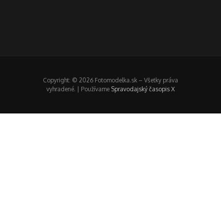
Copyright: © 2026 Fotomodelka.sk – Všetky práva
vyhradené. | Používame
Spravodajský časopis X