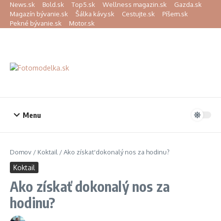
Preskočiť na obsah
News.sk
Bold.sk
Top5.sk
Wellness magazin.sk
Gazda.sk
Magazín bývanie.sk
Šálka kávy.sk
Cestujte.sk
Píšem.sk
Pekné bývanie.sk
Motor.sk
Menu
Domov
/
Koktail
/
Ako získať dokonalý nos za hodinu?
Koktail
Ako získať dokonalý nos za
hodinu?