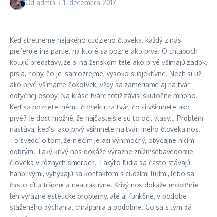
Od
admin
1. decembra 2017
Keď stretneme nejakého cudzieho človeka, každý z nás
preferuje iné partie, na ktoré sa pozrie ako prvé. O chlapoch
kolujú predstavy, že si na ženskom tele ako prvé všímajú zadok,
prsia, nohy, čo je, samozrejme, vysoko subjektívne. Nech si už
ako prvé všímame čokoľvek, vždy sa zameriame aj na tvár
dotyčnej osoby. Na kráse tváre totiž závisí skutočne mnoho.
Keď sa pozriete inému človeku na tvár, čo si všimnete ako
prvé? Je dosť možné, že najčastejšie sú to oči, vlasy… Problém
nastáva, keď si ako prvý všimnete na tvári iného človeka nos.
To svedčí o tom, že niečím je asi výnimočný, obyčajne ničím
dobrým. Taký krivý nos dokáže výrazne znížiť sebavedomie
človeka v rôznych smeroch. Takýto ľudia sa často stávajú
hanblivými, vyhýbajú sa kontaktom s cudzími ľuďmi, lebo sa
často cítia trápne a neatraktívne. Krivý nos dokáže urobiť nie
len výrazné estetické problémy, ale aj funkčné, v podobe
sťaženého dýchania, chrápania a podobne. Čo sa s tým dá