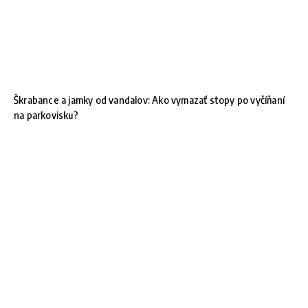
Škrabance a jamky od vandalov: Ako vymazať stopy po vyčíňaní
na parkovisku?