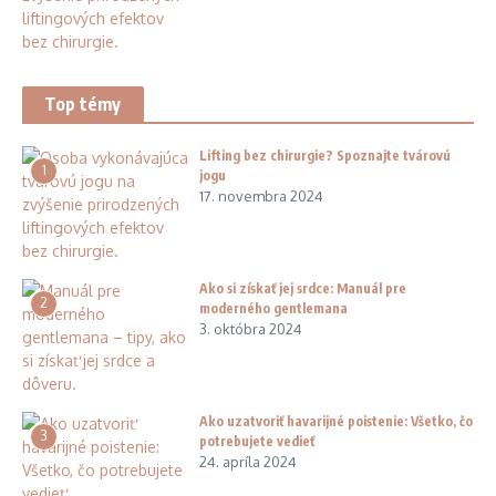
Top témy
Lifting bez chirurgie? Spoznajte tvárovú
1
jogu
17. novembra 2024
Ako si získať jej srdce: Manuál pre
2
moderného gentlemana
3. októbra 2024
Ako uzatvoriť havarijné poistenie: Všetko, čo
3
potrebujete vedieť
24. apríla 2024