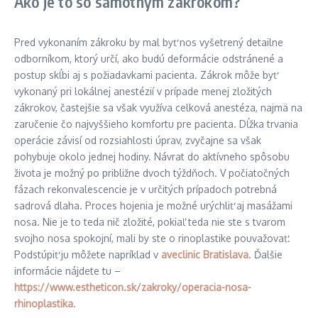
Ako je to so samotným zákrokom?
Pred vykonaním zákroku by mal byť nos vyšetrený detailne
odborníkom, ktorý určí, ako budú deformácie odstránené a
postup skĺbi aj s požiadavkami pacienta. Zákrok môže byť
vykonaný pri lokálnej anestézií v prípade menej zložitých
zákrokov, častejšie sa však využíva celková anestéza, najmä na
zaručenie čo najvyššieho komfortu pre pacienta. Dĺžka trvania
operácie závisí od rozsiahlosti úprav, zvyčajne sa však
pohybuje okolo jednej hodiny. Návrat do aktívneho spôsobu
života je možný po približne dvoch týždňoch. V počiatočných
fázach rekonvalescencie je v určitých prípadoch potrebná
sadrová dlaha. Proces hojenia je možné urýchliť aj masážami
nosa. Nie je to teda nič zložité, pokiaľ teda nie ste s tvarom
svojho nosa spokojní, mali by ste o rinoplastike pouvažovať.
Podstúpiť ju môžete napríklad v
aveclinic Bratislava
. Ďalšie
informácie nájdete tu –
https://www.estheticon.sk/zakroky/operacia-nosa-
rhinoplastika
.