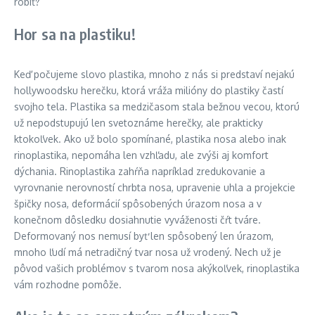
robiť?
Hor sa na plastiku!
Keď počujeme slovo plastika, mnoho z nás si predstaví nejakú
hollywoodsku herečku, ktorá vráža milióny do plastiky častí
svojho tela. Plastika sa medzičasom stala bežnou vecou, ktorú
už nepodstupujú len svetoznáme herečky, ale prakticky
ktokoľvek. Ako už bolo spomínané, plastika nosa alebo inak
rinoplastika, nepomáha len vzhľadu, ale zvýši aj komfort
dýchania. Rinoplastika zahŕňa napríklad zredukovanie a
vyrovnanie nerovností chrbta nosa, upravenie uhla a projekcie
špičky nosa, deformácií spôsobených úrazom nosa a v
konečnom dôsledku dosiahnutie vyváženosti čŕt tváre.
Deformovaný nos nemusí byť len spôsobený len úrazom,
mnoho ľudí má netradičný tvar nosa už vrodený. Nech už je
pôvod vašich problémov s tvarom nosa akýkoľvek, rinoplastika
vám rozhodne pomôže.