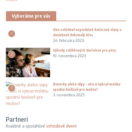
Vyberáme pre vás
Ako zvládnuť neposlušné kučeravé vlasy a
1
dosiahnuť dokonalý účes
26. februára 2025
Výhody zážitkových darčekov pre páry
2
10. novembra 2023
Boxerky alebo slipy – ako si vybrať módnu
3
spodnú bielizeň pre mužov?
3. novembra 2023
Partneri
Kvalitné a spoľahlivé
vchodové dvere