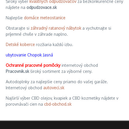
Široký výber
kvalitných odpudzovačov
za bezkonkurenčné ceny
nájdete na
odpudzovace.sk
Najlepšie
domáce meteostanice
Obstarajte si
záhradný ratanový nábytok
a vychutnajte si
príjemné chvíle v záhrade naplno.
Detské koberce
rozžiaria každú izbu.
ubytovanie Chopok Jasná
Ochranné pracovné pomôcky
internetový obchod
Pracovnik.sk
široký sortiment za výborné ceny.
Autodoplnky za najlepšie ceny priamo do vašej garáže.
Internetový obchod
autoveci.sk
Najširší výber CBD olejov, kvapiek a CBD kozmetiky nájdete v
porovnávači cien na
cbd-obchod.sk