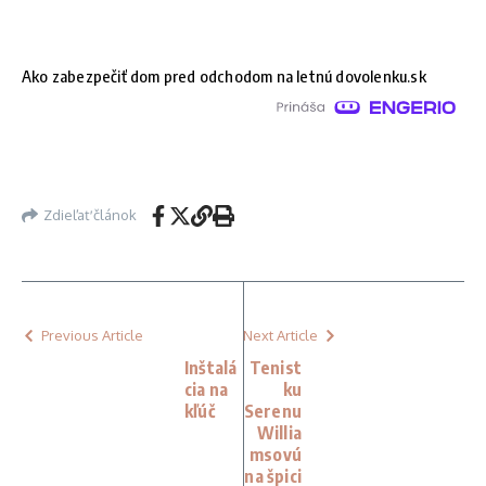
Ako zabezpečiť dom pred odchodom na letnú dovolenku.sk
Zdieľať článok
Previous Article
Next Article
Inštalá
Tenist
cia na
ku
kľúč
Serenu
Willia
msovú
na špici