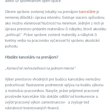
alebo už spomínanom open-space.
Okrem správne zvolenej lokality na prenájom
kancelárie
je
nemenej dôležitá i úprava interiéru. Existuje viacero spôsobov,
ako možno eliminovať hlučnosť na minimum. Jedným z nich je
úprava priestoru pridaním materiálov či nábytku, ktoré akustiku
„pohlcujú“. Práve správne zvolené materiály a nábytok či
kvetiny vedia na pracovisku vyčarovať tú správnu akustickú
pohodu.
Hľadáte kanceláriu na prenájom?
„Komerčné nehnuteľnosti na jednom mieste“
Výber priestorov vhodných pre budúcu kanceláriu nemožno
podceňovať. Nastavenie podmienok vplýva na kvalitu výkonu
a motiváciu pracovníkov. Navyše, práve príjemné pracovné
prostredie kancelárie Vás dokáže odlíšiť od konkurencie a
zvýšiť pracovný výkon zamestnancov- a zvyšuje tiež
návratnosť investovaných financií.