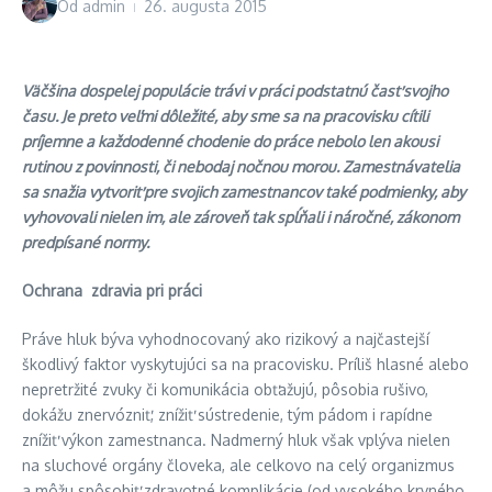
Od
admin
26. augusta 2015
Väčšina dospelej populácie trávi v práci podstatnú časť svojho
času. Je preto veľmi dôležité, aby sme sa na pracovisku cítili
príjemne a každodenné chodenie do práce nebolo len akousi
rutinou z povinnosti, či nebodaj nočnou morou. Zamestnávatelia
sa snažia vytvoriť pre svojich zamestnancov také podmienky, aby
vyhovovali nielen im, ale zároveň tak spĺňali i náročné, zákonom
predpísané normy.
Ochrana zdravia pri práci
Práve hluk býva vyhodnocovaný ako rizikový a najčastejší
škodlivý faktor vyskytujúci sa na pracovisku. Príliš hlasné alebo
nepretržité zvuky či komunikácia obťažujú, pôsobia rušivo,
dokážu znervózniť, znížiť sústredenie, tým pádom i rapídne
znížiť výkon zamestnanca. Nadmerný hluk však vplýva nielen
na sluchové orgány človeka, ale celkovo na celý organizmus
a môžu spôsobiť zdravotné komplikácie (od vysokého krvného