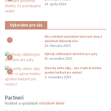
24. apríla 2024
Vyberáme pre vás
Ako zvládnuť neposlušné kučeravé vlasy a
1
dosiahnuť dokonalý účes
26. februára 2025
Výhody zážitkových darčekov pre páry
2
10. novembra 2023
Boxerky alebo slipy – ako si vybrať módnu
3
spodnú bielizeň pre mužov?
3. novembra 2023
Partneri
Kvalitné a spoľahlivé
vchodové dvere