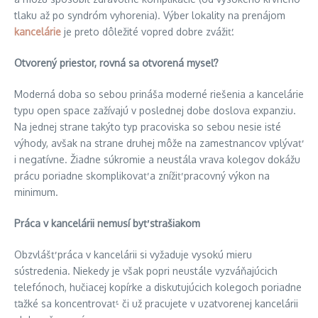
tlaku až po syndróm vyhorenia). Výber lokality na prenájom
kancelárie
je preto dôležité vopred dobre zvážiť.
Otvorený priestor, rovná sa otvorená myseľ?
Moderná doba so sebou prináša moderné riešenia a kancelárie
typu open space zažívajú v poslednej dobe doslova expanziu.
Na jednej strane takýto typ pracoviska so sebou nesie isté
výhody, avšak na strane druhej môže na zamestnancov vplývať
i negatívne. Žiadne súkromie a neustála vrava kolegov dokážu
prácu poriadne skomplikovať a znížiť pracovný výkon na
minimum.
Práca v kancelárii nemusí byť strašiakom
Obzvlášť práca v kancelárii si vyžaduje vysokú mieru
sústredenia. Niekedy je však popri neustále vyzváňajúcich
telefónoch, hučiacej kopírke a diskutujúcich kolegoch poriadne
ťažké sa koncentrovať- či už pracujete v uzatvorenej kancelárii