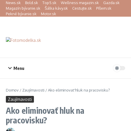
Preskočiť na obsah
News.sk
Bold.sk
Top5.sk
Wellness magazin.sk
Gazda.sk
Magazín bývanie.sk
Šálka kávy.sk
Cestujte.sk
Píšem.sk
Pekné bývanie.sk
Motor.sk
Menu
Domov
/
Zaujímavosti
/
Ako eliminovať hluk na pracovisku?
Zaujímavosti
Ako eliminovať hluk na
pracovisku?