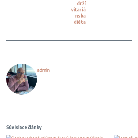
drží
vitariá
nska
diéta
admin
Súvisiace články