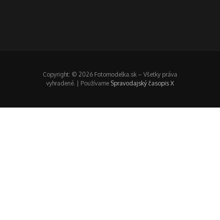
Copyright: © 2026 Fotomodelka.sk – Všetky práva
vyhradené. | Používame
Spravodajský časopis X