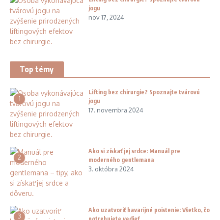
jogu
nov 17, 2024
Top témy
Lifting bez chirurgie? Spoznajte tvárovú
1
jogu
17. novembra 2024
Ako si získať jej srdce: Manuál pre
2
moderného gentlemana
3. októbra 2024
Ako uzatvoriť havarijné poistenie: Všetko, čo
3
potrebujete vedieť