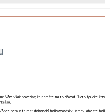
u
me Vám však povedať, že nemáte na to dôvod. Tieto fyzické črty
ť krásu.
 Vôbec nemusíte mať dokonalý hollywoodsky úsmev, aby ste boli