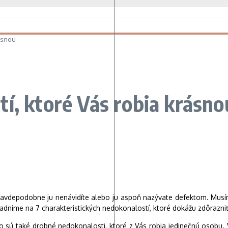
ásnou
í, ktoré Vás robia krásno
pravdepodobne ju nenávidíte alebo ju aspoň nazývate defektom. Musí
adnime na 7 charakteristických nedokonalostí, ktoré dokážu zdôrazni
 sú také drobné nedokonalosti, ktoré z Vás robia jedinečnú osobu.