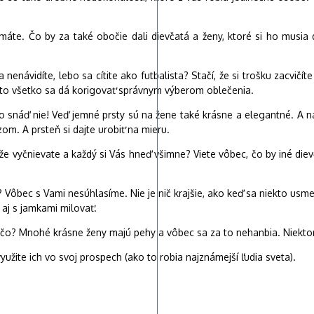
 máte. Čo by za také obočie dali dievčatá a ženy, ktoré si ho musia
ka nenávidíte, lebo sa cítite ako futbalista? Stačí, že si trošku zacv
toto všetko sa dá korigovať správnym výberom oblečenia.
o snáď nie! Veď jemné prsty sú na žene také krásne a elegantné. A n
zom. A prsteň si dajte urobiť na mieru.
že vyčnievate a každý si Vás hneď všimne? Viete vôbec, čo by iné dievč
ôbec s Vami nesúhlasíme. Nie je nič krajšie, ako keď sa niekto usmeje
aj s jamkami milovať.
ečo? Mnohé krásne ženy majú pehy a vôbec sa za to nehanbia. Niektorí
yužite ich vo svoj prospech (ako to robia najznámejší ľudia sveta).