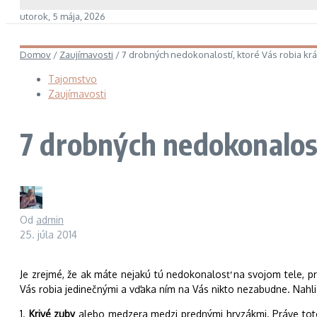
utorok, 5 mája, 2026
Domov
/
Zaujímavosti
/
7 drobných nedokonalostí, ktoré Vás robia kr
Tajomstvo
Zaujímavosti
7 drobných nedokonalost
Od
admin
25. júla 2014
Je zrejmé, že ak máte nejakú tú nedokonalosť na svojom tele, 
Vás robia jedinečnými a vďaka ním na Vás nikto nezabudne. Nahli
1.
Krivé zuby
alebo medzera medzi prednými hryzákmi. Práve toto