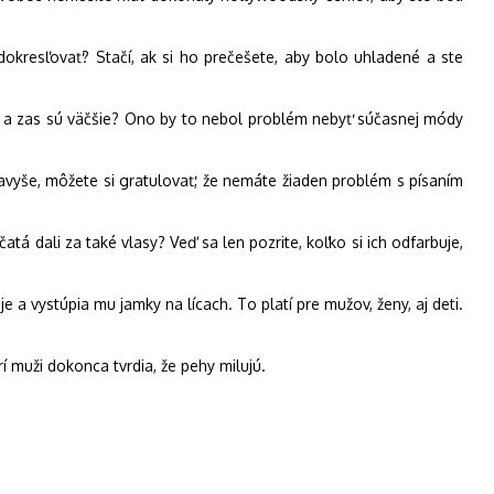
 dokresľovať? Stačí, ak si ho prečešete, aby bolo uhladené a ste
ičíte a zas sú väčšie? Ono by to nebol problém nebyť súčasnej módy
avyše, môžete si gratulovať, že nemáte žiaden problém s písaním
atá dali za také vlasy? Veď sa len pozrite, koľko si ich odfarbuje,
 a vystúpia mu jamky na lícach. To platí pre mužov, ženy, aj deti.
 muži dokonca tvrdia, že pehy milujú.