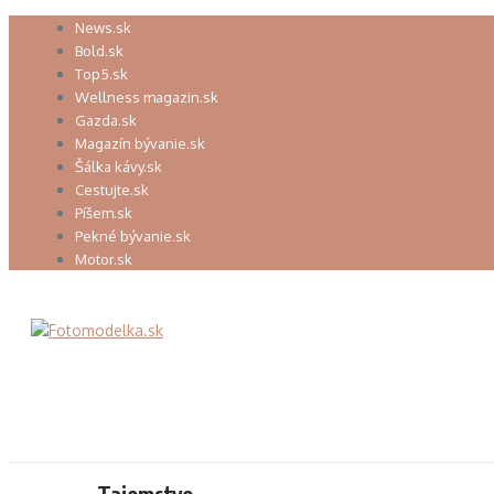
Preskočiť
News.sk
na
Bold.sk
obsah
Top5.sk
Wellness magazin.sk
Gazda.sk
Magazín bývanie.sk
Šálka kávy.sk
Cestujte.sk
Píšem.sk
Pekné bývanie.sk
Motor.sk