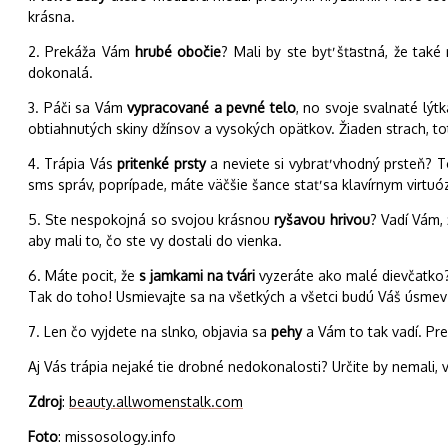
krásna.
2. Prekáža Vám
hrubé obočie
? Mali by ste byť šťastná, že také
dokonalá.
3. Páči sa Vám
vypracované a pevné telo
, no svoje svalnaté lýt
obtiahnutých skiny džínsov a vysokých opätkov. Žiaden strach, 
4. Trápia Vás
pritenké prsty
a neviete si vybrať vhodný prsteň? T
sms správ, poprípade, máte väčšie šance stať sa klavírnym virtuó
5. Ste nespokojná so svojou krásnou
ryšavou hrivou
? Vadí Vám, 
aby mali to, čo ste vy dostali do vienka.
6. Máte pocit, že
s jamkami na tvári
vyzeráte ako malé dievčatko? V
Tak do toho! Usmievajte sa na všetkých a všetci budú Váš úsmev 
7. Len čo vyjdete na slnko, objavia sa
pehy
a Vám to tak vadí. Pr
Aj Vás trápia nejaké tie drobné nedokonalosti? Určite by nemali, v
Zdroj
:
beauty.allwomenstalk.com
Foto
: missosology.info