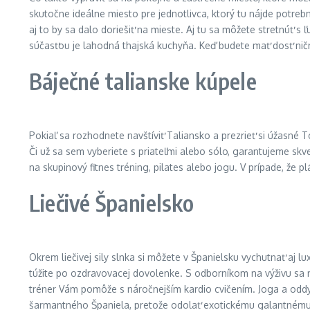
skutočne ideálne miesto pre jednotlivca, ktorý tu nájde potre
aj to by sa dalo doriešiť na mieste. Aj tu sa môžete stretnúť s
súčasťou je lahodná thajská kuchyňa. Keď budete mať dosť nične
Báječné talianske kúpele
Pokiaľ sa rozhodnete navštíviť Taliansko a prezrieť si úžasné
Či už sa sem vyberiete s priateľmi alebo sólo, garantujeme skvel
na skupinový fitnes tréning, pilates alebo jogu. V prípade, že 
Liečivé Španielsko
Okrem liečivej sily slnka si môžete v Španielsku vychutnať aj lu
túžite po ozdravovacej dovolenke. S odborníkom na výživu sa m
tréner Vám pomôže s náročnejším kardio cvičením. Joga a odd
šarmantného Španiela, pretože odolať exotickému galantnému