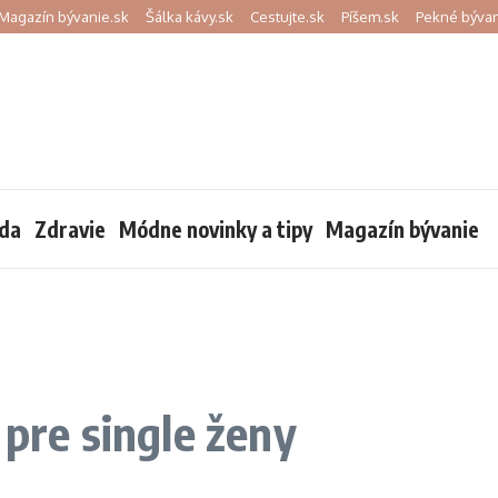
Magazín bývanie.sk
Šálka kávy.sk
Cestujte.sk
Píšem.sk
Pekné bývan
da
Zdravie
Módne novinky a tipy
Magazín bývanie
 pre single ženy