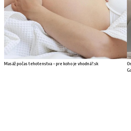
Masáž počas tehotenstva – pre koho je vhodná?.sk
Or
G