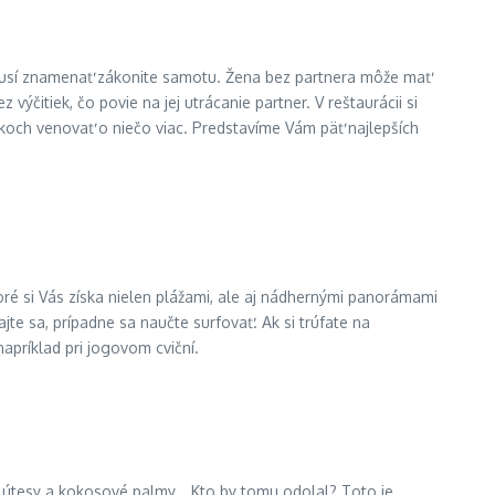
 nemusí znamenať zákonite samotu. Žena bez partnera môže mať
 výčitiek, čo povie na jej utrácanie partner. V reštaurácii si
iadkoch venovať o niečo viac. Predstavíme Vám päť najlepších
toré si Vás získa nielen plážami, ale aj nádhernými panorámami
jte sa, prípadne sa naučte surfovať. Ak si trúfate na
apríklad pri jogovom cviční.
é útesy a kokosové palmy… Kto by tomu odolal? Toto je