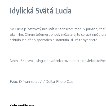
Idylická Svätá Lucia
Sv. Lucia je ostrovný miništát v Karibskom mori. V prípade, že 
okamihu. Okrem ležérnej pohody môžete aj tu spraviť niečo pr
schudnutie až po spomalenie starnutia, si určite vyberiete.
Nech už sa svoju single dovolenku rozhodnete tráviť kdekoľve
Foto
: © [ivanmateev] / Dollar Photo Club
Odporúčame