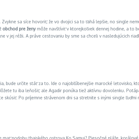
. Zvykne sa síce hovoriť, že vo dvojici sa to ťahá lepšie, no single
ež
obchod pre ženy
môže navštíviť v ktorejkoľvek dennej hodine, a to bez
lne v jej réžii. A práve cestovaniu by sme sa chceli v nasledujúcich r
a, bude určite stáť za to. Ide o najobľúbenejšie marocké letovisko, k
ôžete tu iba leňošiť, ale Agadir ponúka tiež aktívnu dovolenku. Potápa
kúsiť. Po príjemne strávenom dni sa stretnite s inými single ľuďmi n
ôže mať podobu thajského ostrova Ko Samui? Piesočné pláže, korálov