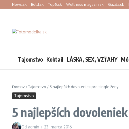
Preskočiť na obsah
News.sk
Bold.sk
Top5.sk
Wellness magazin.sk
Gazda.sk
Tajomstvo
Koktail
LÁSKA, SEX, VZŤAHY
Mó
Domov
/
Tajomstvo
/
5 najlepších dovoleniek pre single ženy
Tajomstvo
5 najlepších dovoleniek
Od
admin
23. marca 2016