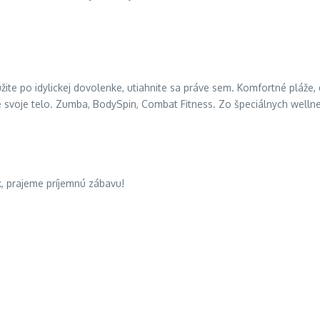
túžite po idylickej dovolenke, utiahnite sa práve sem. Komfortné pláž
e svoje telo. Zumba, BodySpin, Combat Fitness. Zo špeciálnych well
k, prajeme príjemnú zábavu!