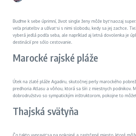
Buďme k sebe úprimní, život single ženy môže byť naozaj super
veľa priateľov a užívať si s nimi slobodu, kedy sa jej zachce. Ti
vyberá jedlá podľa seba, ale napríklad aj letná dovolenka je úp
destinácií pre sólo cestovanie.
Marocké rajské pláže
Útek na zlaté pláže Agadiru, skutočnej perly marockého pobreži
predhoria Atlasu a vôňou, ktorá sa šíri z miestnych podnikov. M
dobrodružstvo so sympatickým inštruktorom, pokojne to môžete s
Thajská svätyňa
Čo takto vypraviť sa na pokojné a zastrčené miesto, ktoré m