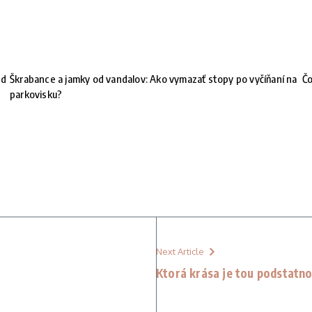
nd
Škrabance a jamky od vandalov: Ako vymazať stopy po vyčíňaní na
Čo
parkovisku?
Next Article
Ktorá krása je tou podstatn