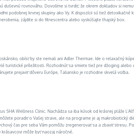
bnú duševnú rovnováhu. Dovolíme si tvrdiť, že okrem dokladov si nem
 ľuďmi podobnej krvnej skupiny ako Vy. K dispozícii sú tiež detoxikačné
robenia, zájdite si do fitnescentra alebo vyskúšajte thajský box.
 Toskánsko, obísť by ste nemali ani Adler Thermae. Ide o relaxačný k
é turistické príležitosti. Rozhodnúť sa smiete tiež pre džoging alebo c
plánujete prejaviť dôveru Európe, Taliansko je rozhodne skvelá voľba.
xus SHA Wellness Clinic. Nachádza sa iba kúsok od krásnej pláže L’Alfàs
ôžete poradiť o Vašej strave, ale na programe je aj makrobiotický di
ychový čas pre seba Vám pomôžu zregenerovať sa a zbaviť stresu. Poz
 krásavcovi môže byť naozaj náročné.