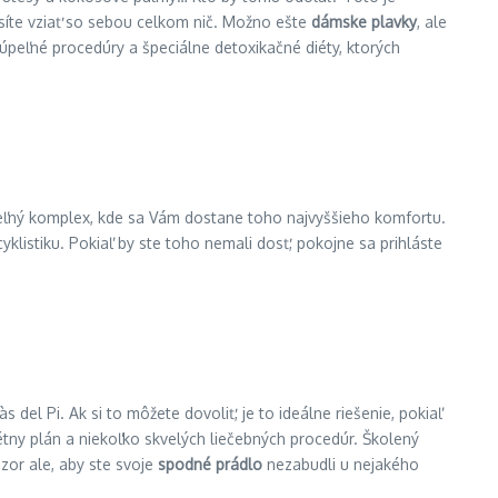
usíte vziať so sebou celkom nič. Možno ešte
dámske plavky
, ale
 kúpeľné procedúry a špeciálne detoxikačné diéty, ktorých
úpeľný komplex, kde sa Vám dostane toho najvyššieho komfortu.
yklistiku. Pokiaľ by ste toho nemali dosť, pokojne sa prihláste
 del Pi. Ak si to môžete dovoliť, je to ideálne riešenie, pokiaľ
étny plán a niekoľko skvelých liečebných procedúr. Školený
or ale, aby ste svoje
spodné prádlo
nezabudli u nejakého