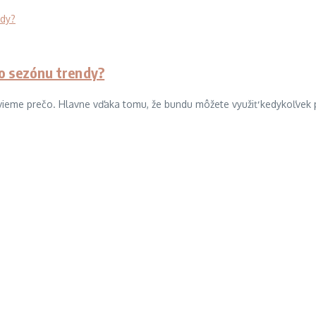
o sezónu trendy?
ieme prečo. Hlavne vďaka tomu, že bundu môžete využiť kedykoľvek poč