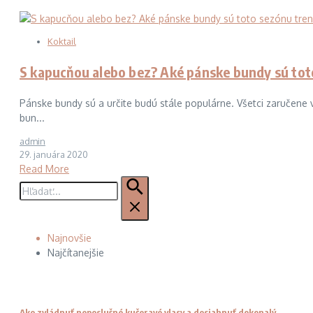
Koktail
S kapucňou alebo bez? Aké pánske bundy sú tot
Pánske bundy sú a určite budú stále populárne. Všetci zaručene v
bun...
admin
29. januára 2020
Read More
Hľadať:
Najnovšie
Najčítanejšie
Ako zvládnuť neposlušné kučeravé vlasy a dosiahnuť dokonalý