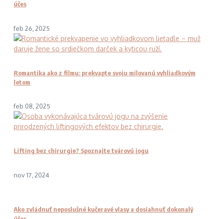
účes
feb 26, 2025
Romantika ako z filmu: prekvapte svoju milovanú vyhliadkovým
letom
feb 08, 2025
Lifting bez chirurgie? Spoznajte tvárovú jogu
nov 17, 2024
Ako zvládnuť neposlušné kučeravé vlasy a dosiahnuť dokonalý
účes