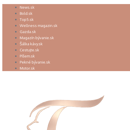
Preskočiť
News.sk
na
Bold.sk
obsah
Top5.sk
Wellness magazin.sk
Gazda.sk
Magazín bývanie.sk
Šálka kávy.sk
Cestujte.sk
Píšem.sk
Pekné bývanie.sk
Motor.sk