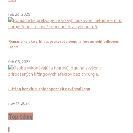
feb 26, 2025
Romantika ako z filmu: prekvapte svoju milovanú vyhliadkovým
letom
feb 08, 2025
Lifting bez chirurgie? Spoznajte tvárovú jogu
nov 17, 2024
Top témy
1